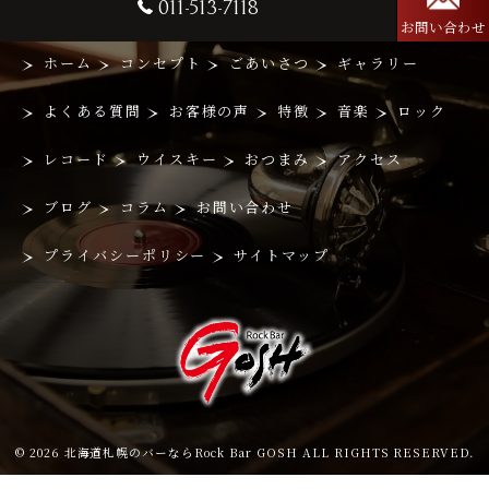
011-513-7118
お問い合わせ
ホーム
コンセプト
ごあいさつ
ギャラリー
よくある質問
お客様の声
特徴
音楽
ロック
レコード
ウイスキー
おつまみ
アクセス
ブログ
コラム
お問い合わせ
プライバシーポリシー
サイトマップ
© 2026 北海道札幌のバーならRock Bar GOSH ALL RIGHTS RESERVED.