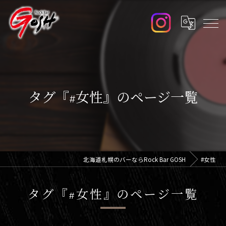
タグ『#女性』のページ一覧
北海道札幌のバーならRock Bar GOSH
#女性
タグ『#女性』のページ一覧