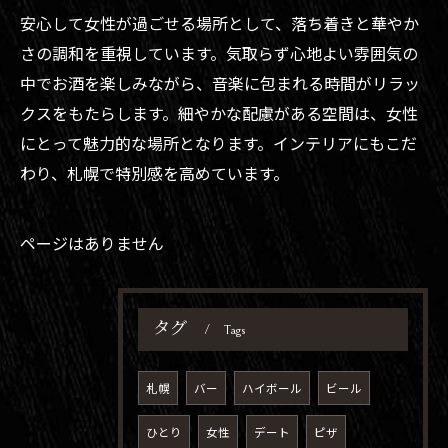
安心して女性が過ごせる場所として、落ち着きと華やか
さの調和を重視しています。気取らず心地よい雰囲気の
中でお酒を楽しみながら、音楽に包まれる時間がリラッ
クスをもたらします。細やかな配慮がある空間は、女性
にとって魅力的な場所となります。インテリアにもこだ
わり、札幌で特別感を高めています。
ページはありません
タグ
Tags
札幌
バー
ハイボール
ビール
ひとり
女性
デート
ピザ