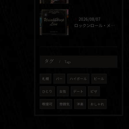
2026/08/07
ロックンロール・メドレー
タグ
Tags
札幌
バー
ハイボール
ビール
ひとり
女性
デート
ピザ
喫煙可
雰囲気
洋楽
おしゃれ