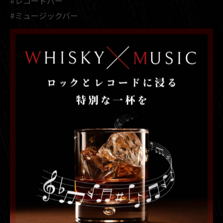
#レコードバー
#ミュージックバー
札幌にて豊富に用意したレコード
レコード
< 前のページ
一覧に戻る
次のページ >
カテゴリー
Categories
全てのカテゴリー
音楽