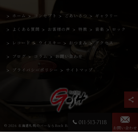
ホーム
コンセプト
ごあいさつ
ギャラリー
よくある質問
お客様の声
特徴
音楽
ロック
レコード
ウイスキー
おつまみ
アクセス
ブログ
コラム
お問い合わせ
プライバシーポリシー
サイトマップ
011-513-7118
© 2026 北海道札幌のバーならRock Bar GOSH ALL RIGHTS RESERVED.
お問い合わせ