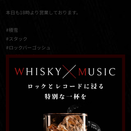
本日も18時より営業しております。
#積雪
#スタック
#ロックバーゴッシュ
#rockbargosh
#札幌ロックバー
#札幌バー
#札幌レコードバー
#札幌ミュージックバー
#札幌隠れ家バー