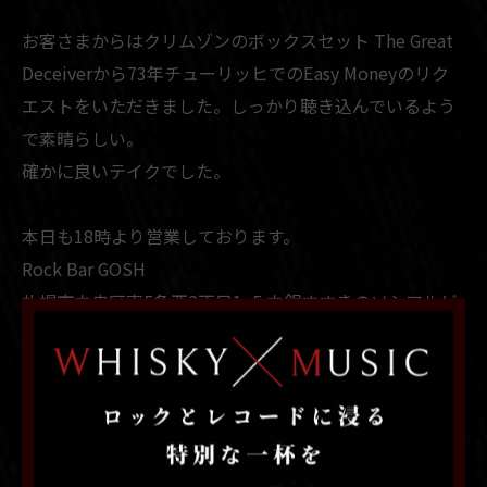
お客さまからはクリムゾンのボックスセット The Great
Deceiverから73年チューリッヒでのEasy Moneyのリク
エストをいただきました。しっかり聴き込んでいるよう
で素晴らしい。
確かに良いテイクでした。
本日も18時より営業しております。
Rock Bar GOSH
札幌市中央区南5条西2丁目1−5 中銀すすきのソシアルビ
ル 4階
TEL 011-513-7118
#emersonlakeandpalmer
#エマーソンレイクアンドパーマー