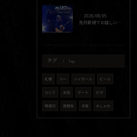
2026/08/05
先月新規でお越しいただいた団体さまが、ほぼ同じメンバーで2度...
タグ
Tags
札幌
バー
ハイボール
ビール
ひとり
女性
デート
ピザ
喫煙可
雰囲気
洋楽
おしゃれ