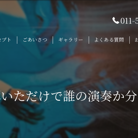
011-
セプト
ごあいさつ
ギャラリー
よくある質問
弾いただけで誰の演奏か分