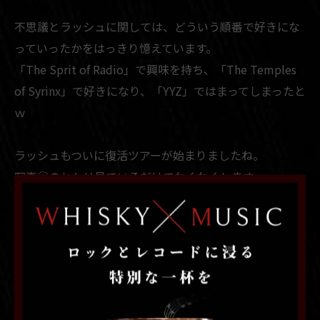
不思議とラッシュに関しては、どういう順番で好きにな
っていったかをはっきり憶えています。
「The Sprit of Radio」で興味を持ち、「The Temples
of Syrinx」で好きになり、「YYZ」ではまってしまったと
ｗ
ラッシュもついに復活ツアーが始まりましたね。
写真④のセトリ見ているだけでわくわくしますｗ
来日公演も期待してしまいますね。
本日も18時より営業しております。
Rock Bar GOSH
札幌市中央区南5条西2丁目1−5 中銀すすきのソシアルビ
ル 4階