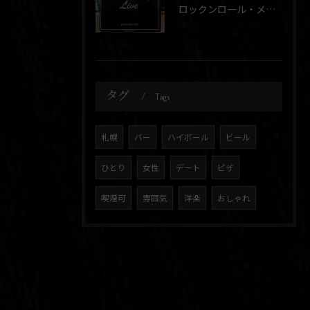
ロックンロール・メドレー
タグ
Tags
札幌
バー
ハイボール
ビール
ひとり
女性
デート
ピザ
喫煙可
雰囲気
洋楽
おしゃれ