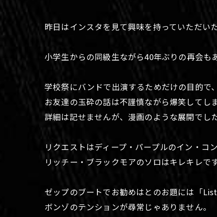
昨日はインスタを見て興味を持っていただいた
小学生からの同級生ながら40年ぶりの再会も
学校祭にバンドで出演するためだけの目的で
お友達の玉砕の話は不謹慎ながら爆笑してし
詳細は記せませんが、漫画のような展開でし
リクエストはディープ・パープルのイン・コンサート
リッチー・ブラックモアのソロはキレキレで
ゼップのブートでお勧めはとのお題には「Listen To
ボンゾのテンションが尋常じゃありません。