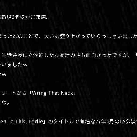
新規3名様がご来店。
あったとのことで、大いに盛り上がっていらっしゃいまし
、生徒会長に立候補したお友達の話も面白かったですが、
まいましたｗ
たｗ
から「Wring That Neck」
すね。
 This, Eddie」のタイトルで有名な77年6月のLA公演から「T