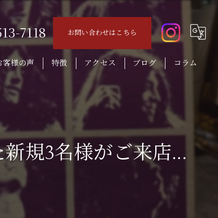
513-7118
お問い合わせはこちら
お客様の声
特徴
アクセス
ブログ
コラム
音楽
ロック
レコード
規3名様がご来店...
ウイスキー
おつまみ