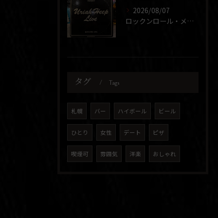
2026/08/07
ロックンロール・メドレー
タグ
Tags
札幌
バー
ハイボール
ビール
ひとり
女性
デート
ピザ
喫煙可
雰囲気
洋楽
おしゃれ