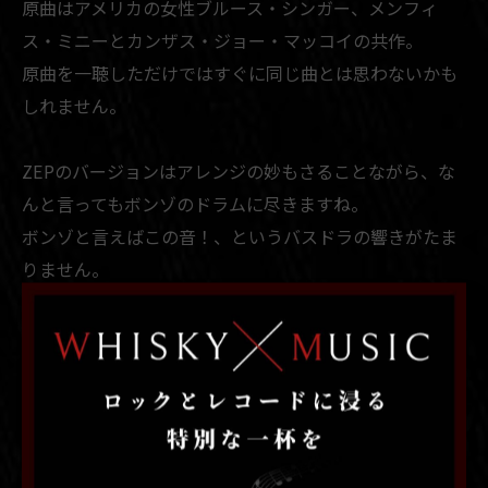
原曲はアメリカの女性ブルース・シンガー、メンフィ
ス・ミニーとカンザス・ジョー・マッコイの共作。
原曲を一聴しただけではすぐに同じ曲とは思わないかも
しれません。
ZEPのバージョンはアレンジの妙もさることながら、な
んと言ってもボンゾのドラムに尽きますね。
ボンゾと言えばこの音！、というバスドラの響きがたま
りません。
数多のドラマーが目指したものの再現が難しかった音で
はないでしょうか。
本日も18時より営業しております。
Rock Bar GOSH
札幌市中央区南5条西2丁目1−5 中銀すすきのソシアルビ