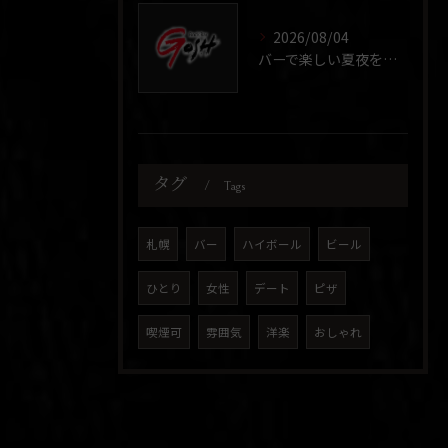
2026/08/04
バーで楽しい夏夜を過ごす！北海道札幌市中央区すすきの音楽とレコードCD体験入門
タグ
Tags
札幌
バー
ハイボール
ビール
ひとり
女性
デート
ピザ
喫煙可
雰囲気
洋楽
おしゃれ