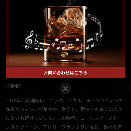
でダンスフロアを盛り上げました。これらの名曲はバー
の落ち着いた空間に溶け込み、グラスを傾けながら聴く
ことで、1970年代特有の熱気と自由な精神を体感できま
す。その時代を彩った音楽は、今もなお夜のバーシーン
に魔法のような一夜をもたらし、訪れる人々を魅了し続
けています。
お問い合わせはこちら
グラスを傾けながら味わう、1970年代洋楽が彩る至福
の時間
1970年代の洋楽は、ロック、ソウル、ディスコといった
多彩なジャンルが華やかに融合し、現在でも多くの人々
に愛され続けています。この時代、ローリング・ストー
ンズやクイーン、アレサ・フランクリンなど、数々のア