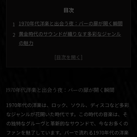
目次
1970年代洋楽と出会う夜：バーの扉が開く瞬間
黄金時代のサウンドが織りなす多彩なジャンル
の魅力
ロックからディスコまで、1970年代洋楽がバー
の空気を染める
あの時代の代表アーティストが奏でる名曲の秘
密
1970年代洋楽と出会う夜：バーの扉が開く瞬間
グラスを傾けながら味わう、1970年代洋楽が彩
る至福の時間
1970年代の洋楽は、ロック、ソウル、ディスコなど多彩
バーで楽しむ1970年代洋楽特集：心に響く名曲
なジャンルが花開いた時代です。この時代の音楽は、そ
たち
の独特なグルーヴと革新的なサウンドで、今なお多くの
1970年代洋楽が織り成す夜の物語：音楽と酒が
ファンを魅了しています。バーで流れる1970年代の洋楽