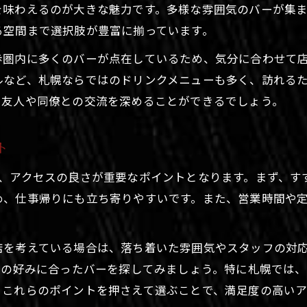
北海道札幌市のバーで友人と語らう夜
を味わえるのが大きな魅力です。多様な雰囲気のバーが集
バー巡りなら札幌の夜が面白い理由
る空間まで選択肢が豊富に揃っています。
札幌のバー巡りで発見するアフター5の新体験
歩圏内に多くのバーが点在しているため、気分に合わせて
多彩なバーが集まる札幌の夜を楽しむコツ
ルなど、札幌ならではのドリンクメニューも多く、訪れるた
バー好き必見の札幌ならではの夜遊び術
、友人や同僚との交流を深めることができるでしょう。
札幌のバー文化が生む非日常のひととき
北海道札幌市で話題のバー巡りのポイント
ト
雰囲気重視なら札幌のバーが最適
ス、アクセスの良さが重要なポイントとなります。まず、す
雰囲気を楽しむ札幌のバー選びの基準
め、仕事帰りにも立ち寄りやすいです。また、営業時間や
アフター5に最適な空間を持つバー体験
札幌発の個性派バーがもたらす癒し時間
店を考えている場合は、落ち着いた雰囲気やスタッフの対
北海道札幌市の雰囲気抜群バー特集
分の好みに合ったバーを探してみましょう。特に札幌では
。これらのポイントを押さえて選ぶことで、満足度の高いア
リラックスできる札幌バーの魅力とは