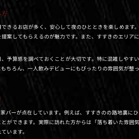
心安らぐバー探しに札幌を歩く楽しさ
み方
札幌の街歩きで出会う心安らぐバー体験
アフター5に訪れたい静かなバーの魅力
用できるお店が多く、安心して夜のひとときを楽しめます
を提案してもらえるのが魅力です。また、すすきのエリア
癒しを求める札幌のバー選びのコツ
北海道札幌市でゆったり過ごすバー巡り
心安らぐ空間が広がる札幌バーの魅力
日、予算感を調べておくことが大切です。特に混雑しやす
はもちろん、一人飲みデビューにもぴったりの雰囲気が整
アフター5が特別になるバーの選び方
アフター5を格上げするバー選びの秘訣
お問い合わせはこちら
札幌で失敗しないバーの選び方を紹介
談
雰囲気とサービス重視のバー選び方法
れ家バーが点在しています。例えば、すすきのの路地裏に
北海道札幌市で自分好みのバーを見つける
ことができます。実際に訪れた方からは「落ち着いた雰囲
アフター5に最適なバーの見極めポイント
れています。