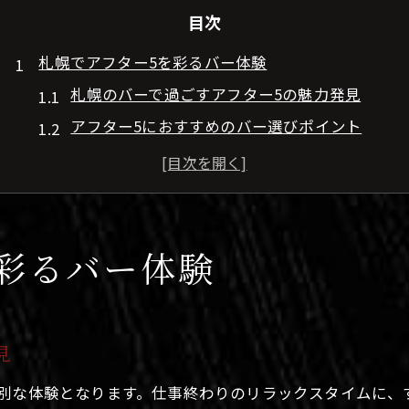
目次
札幌でアフター5を彩るバー体験
札幌のバーで過ごすアフター5の魅力発見
アフター5におすすめのバー選びポイント
バー初心者でも安心な札幌の夜の楽しみ方
北海道札幌市で話題の隠れ家バー体験談
バー巡りで出会う札幌らしい非日常空間
仕事後のひとときをバーで満喫
彩るバー体験
仕事終わりにぴったりな札幌のバー活用術
バーでリラックスする札幌アフター5のコツ
札幌バーの雰囲気で心地よい夜を過ごす方法
見
仕事疲れを癒すバー選び札幌流の楽しさ
特別な体験となります。仕事終わりのリラックスタイムに、