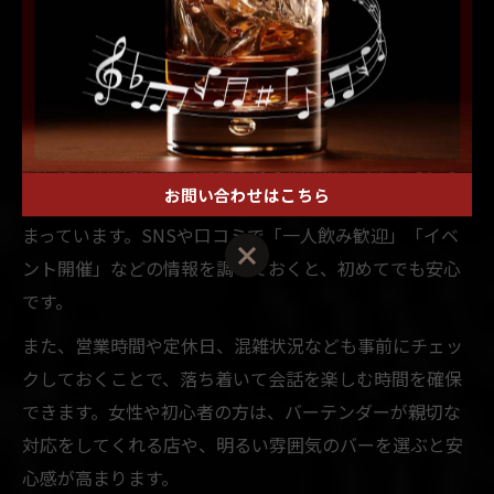
友達作りに最適な札幌バー選びのポイント
友達作りに向いている札幌のバーを選ぶ際は、「アット
ホームな雰囲気」「コミュニティ志向」「カウンター中
心」などの特徴を持つ店舗を探すのがポイントです。す
お問い合わせはこちら
すきのエリアには、こうした条件を満たすバーが多く集
まっています。SNSや口コミで「一人飲み歓迎」「イベ
ント開催」などの情報を調べておくと、初めてでも安心
です。
また、営業時間や定休日、混雑状況なども事前にチェッ
クしておくことで、落ち着いて会話を楽しむ時間を確保
できます。女性や初心者の方は、バーテンダーが親切な
対応をしてくれる店や、明るい雰囲気のバーを選ぶと安
心感が高まります。