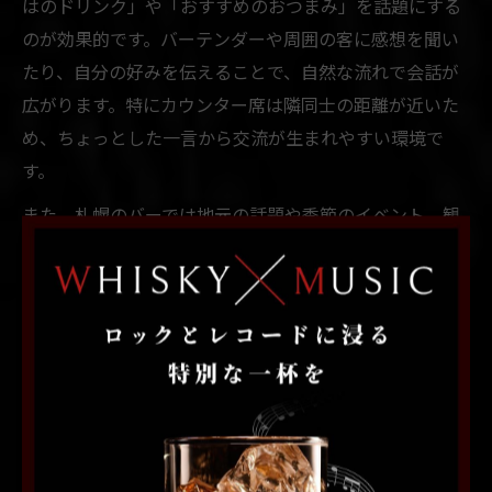
はのドリンク」や「おすすめのおつまみ」を話題にする
のが効果的です。バーテンダーや周囲の客に感想を聞い
たり、自分の好みを伝えることで、自然な流れで会話が
広がります。特にカウンター席は隣同士の距離が近いた
め、ちょっとした一言から交流が生まれやすい環境で
す。
また、札幌のバーでは地元の話題や季節のイベント、観
光スポットの情報交換も人気の話題。観光客であれば
「おすすめの場所」を聞いたり、地元の方なら「最近の
札幌の変化」などを話してみましょう。共通の話題を見
つけることが、初対面でも距離を縮めるコツです。
注意点として、他のお客に迷惑をかけないためにも、声
の大きさやタイミングに配慮しましょう。自分のペース
で無理に話しかけず、相手の様子を見ながら交流を楽し
むことが大切です。