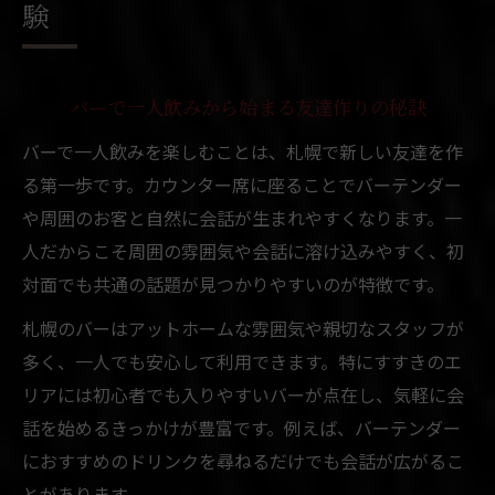
札幌のバーで交流を深めるポイントを解説
験
地元らしさを感じるバーの過ごし方と魅力
バーで友達作りが叶う札幌独自の楽しみ方
バーで一人飲みから始まる友達作りの秘訣
札幌のバーで会話が弾む工夫とアイデア
バーで一人飲みを楽しむことは、札幌で新しい友達を作
友達作りに最適な札幌バー選びのポイント
る第一歩です。カウンター席に座ることでバーテンダー
気軽な出会いを叶えるバー活用法
や周囲のお客と自然に会話が生まれやすくなります。一
バーを活用した気軽な出会いの始め方
人だからこそ周囲の雰囲気や会話に溶け込みやすく、初
札幌のバーで自然に友達ができる方法
対面でも共通の話題が見つかりやすいのが特徴です。
一人飲みでも安心なバー選びのヒント
札幌のバーはアットホームな雰囲気や親切なスタッフが
バーで出会いを楽しむためのコミュニケー
多く、一人でも安心して利用できます。特にすすきのエ
ション術
リアには初心者でも入りやすいバーが点在し、気軽に会
バー初心者でも気軽に交流できるコツ
話を始めるきっかけが豊富です。例えば、バーテンダー
友達作りに最適な札幌の夜の過ごし方
におすすめのドリンクを尋ねるだけでも会話が広がるこ
札幌で友達作りに向いているバーの特徴
とがあります。