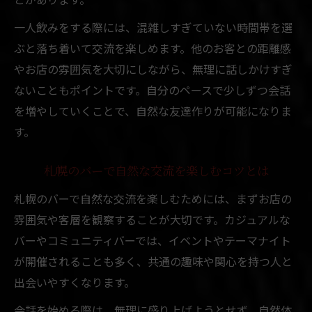
夜のバーで新たなつながりを楽しむ方法
一人飲みをする際には、混雑しすぎていない時間帯を選
友達ができる札幌のバー活用法とは
ぶと落ち着いて交流を楽しめます。他のお客との距離感
一人飲みでも安心な夜のバーの選び方
やお店の雰囲気を大切にしながら、無理に話しかけすぎ
札幌のバーで夜を充実させる楽しみ方
ないこともポイントです。自分のペースで少しずつ会話
を増やしていくことで、自然な友達作りが可能になりま
コミュニティバーが叶える新たな繋がり
す。
コミュニティバーで広がる友達作りの魅力
札幌のコミュニティバーで始める新交流
札幌のバーで自然な交流を楽しむコツとは
バーで趣味や年代を超えた出会いを体験
札幌のバーで自然な交流を楽しむためには、まずお店の
コミュニティバーならではの安心な雰囲気
雰囲気や客層を観察することが大切です。カジュアルな
札幌のバーでつながる新しい友人関係
バーやコミュニティバーでは、イベントやテーマナイト
安心してバーを楽しむ女性へのヒント
が開催されることも多く、共通の趣味や関心を持つ人と
女性が安心して楽しめるバー選びのコツ
出会いやすくなります。
札幌で女性がバーで友達作りを始める方法
会話を始める際は、無理に盛り上げようとせず、自然体