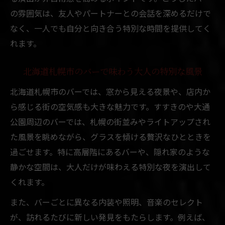
の雰囲気は、友人やパートナーとの会話を深めるだけで
女子が安心して楽しめる札幌のバー雰囲気
なく、一人でも自分と向き合う特別な時間を提供してく
とは
れます。
札幌で女性一人でも入りやすいバーの特徴
おしゃれなバー空間で女子会が映える理由
北海道札幌市のバーで味わう大人の特別な風景
女子同士で楽しむ札幌バーの風景と過ごし
北海道札幌市のバーでは、窓から見える夜景や、店内か
方
ら感じる街の空気感も大きな魅力です。すすきのや大通
安心感が魅力の札幌バー選びのポイント解
公園周辺のバーでは、札幌の街並みやライトアップされ
説
た風景を眺めながら、グラスを傾ける贅沢なひとときを
夜景と共に味わう札幌らしいバーの魅力
過ごせます。特に高層階にあるバーや、隠れ家のような
札幌の夜景とバー雰囲気が織りなす贅沢な
静かな空間は、大人だけが味わえる特別な夜を演出して
時間
くれます。
北海道札幌市で夜景と楽しむ特別なバー体
また、バーごとに異なる内装や照明、音楽のセレクト
験
が、訪れるたびに新しい発見をもたらします。例えば、