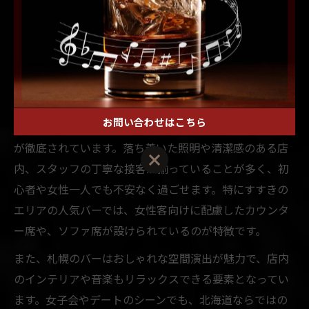
女子同士でも安心な札幌バーの選
び方
女子が安心して楽しめる札幌のバー雰囲気とは
お問い合わせはこちら
札幌のバーには、女子が安心して楽しめる雰囲気づくり
が徹底されています。落ち着いた照明や清潔感のある店
内、スタッフの丁寧な接客が揃っていることが多く、初
心者や女性一人でも不安なく過ごせます。特にすすきの
エリアの人気バーでは、女性客向けに配慮したカウンタ
ー席や、ソファ席が設けられているのが特徴です。
また、札幌のバーはおしゃれな空間演出が魅力で、店内
のインテリアや音楽もリラックスできる要素となってい
ます。女子会やデートのシーンでも、北海道ならではの