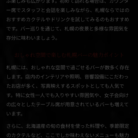
ぶ楽しみも広がります。初めて訪れる場合は、カウンタ
北海道札幌市で歓迎されるバー空間の特徴
ー席でスタッフと会話を楽しみながら、札幌ならではの
カジュアルに楽しむ札幌の隠れ家バー紹介
おすすめカクテルやドリンクを試してみるのもおすすめ
札幌の隠れ家バーで味わうカジュアルな雰
です。バー巡りを通じて、札幌の夜景と多様な雰囲気を
囲気
存分に味わいましょう。
バー巡り好きに人気の札幌隠れ家風景を解
説
おしゃれ空間で楽しむ札幌バーの魅力ポイント
カジュアルな札幌バーで楽しむ夜の過ごし
札幌には、おしゃれな空間で過ごせるバーが数多く存在
方
します。店内のインテリアや照明、音響設備にこだわっ
札幌市の隠れ家バー雰囲気と魅力的な空間
たお店が多く、写真映えするスポットとしても人気で
選び
す。特に女性一人でも入りやすい雰囲気や、女子会向け
隠れ家バーで感じる札幌らしい風景と雰囲
の広々としたテーブル席が用意されているバーも増えて
気
います。
さらに、北海道産の旬の食材を使った料理や、季節限定
のカクテルなど、ここでしか味わえないメニューも魅力