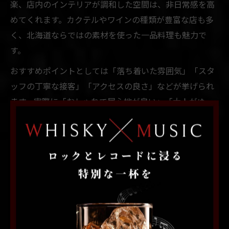
楽、店内のインテリアが調和した空間は、非日常感を高
めてくれます。カクテルやワインの種類が豊富な店も多
く、北海道ならではの素材を使った一品料理も魅力で
す。
おすすめポイントとしては「落ち着いた雰囲気」「スタ
ッフの丁寧な接客」「アクセスの良さ」などが挙げられ
ます。実際に「おしゃれで居心地が良い」「大人がゆっ
くり過ごせる」といった口コミが多く寄せられており、
リピーターも少なくありません。
札幌のバーは、女子会やデート、一人飲みなど幅広いシ
ーンで活躍します。上質な雰囲気の中で、札幌の夜を特
別なものにしたい方は、自分の目的や気分に合ったバー
を選ぶことが成功の秘訣です。