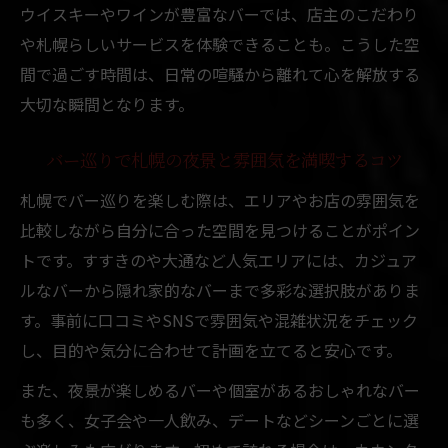
雰囲気抜群のバーで札幌の風景を満喫する
ウイスキーやワインが豊富なバーでは、店主のこだわり
方法
や札幌らしいサービスを体験できることも。こうした空
夜景が映えるおしゃれな札幌バーの魅力発
間で過ごす時間は、日常の喧騒から離れて心を解放する
見
大切な瞬間となります。
札幌バーで夜景と雰囲気を楽しむコツと選
び方
バー巡りで札幌の夜景と雰囲気を満喫するコツ
初めてでも入りやすい札幌のバー風景
札幌でバー巡りを楽しむ際は、エリアやお店の雰囲気を
初心者でも安心な札幌のバー雰囲気を解説
比較しながら自分に合った空間を見つけることがポイン
トです。すすきのや大通など人気エリアには、カジュア
札幌バーで過ごす初めての夜を楽しむポイ
ルなバーから隠れ家的なバーまで多彩な選択肢がありま
ント
す。事前に口コミやSNSで雰囲気や混雑状況をチェック
気軽に入れる札幌バーの風景と選び方のコ
し、目的や気分に合わせて計画を立てると安心です。
ツ
また、夜景が楽しめるバーや個室があるおしゃれなバー
バー初心者が札幌で体感できる雰囲気の魅
も多く、女子会や一人飲み、デートなどシーンごとに選
力