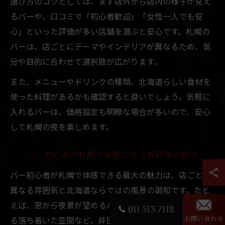
選び方のコツとしては、まず店外から店内の様子が見え
るバーや、口コミで「初心者歓迎」「女性一人でも安
心」といった評価が多い店舗を選ぶと安心です。札幌の
バーは、店ごとにテーマやインテリアが異なるため、気
分や目的に合わせて選択肢が広がります。
また、メニューやドリンクの種類、北海道らしい食材を
使った料理があるかも確認すると良いでしょう。気軽に
入れるバーは、価格設定も明瞭な場合が多いので、安心
して札幌の夜を楽しめます。
バー初心者が札幌で体感できる雰囲気の魅力
バー初心者が札幌で体感できる最大の魅力は、店ごとに
異なる雰囲気と北海道ならではの風景の調和です。たと
えば、窓から夜景が望めるバーや、木のぬくもりを感じ
011-513-7118
る落ち着いた空間など、非日常を味わえるポイントが数
お問い合わせ