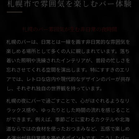
札幌市で雰囲気を楽しむバー体験
ント
バー初心者が札幌で感じる安心な雰囲気と
は
札幌のバー雰囲気が生む非日常の夜時間
大人が憧れる札幌の心地よいバー空間
札幌のバーは、日常とは一線を画す非日常的な雰囲気を
大人が選ぶ札幌の落ち着いたバー雰囲気体
楽しめる場所として多くの人に親しまれています。落ち
験
着いた照明や洗練されたインテリアが、普段の忙しさを
札幌のバーで感じる心地よい空間の秘密
忘れさせてくれる空間を演出します。特にすすきのエリ
北海道ならではのバー風景が大人を魅了す
アでは、レトロな店内や現代的なデザインのバーが共存
る理由
し、それぞれ独自の世界観を持っています。
静かなバー空間で過ごす札幌の夜の楽しみ
札幌の夜にバーで過ごすことで、心がほぐれるようなリ
方
ラックス感や、ゆったりとした時間の流れを感じること
上質な雰囲気が光る札幌バーのおすすめポ
ができます。例えば、季節ごとに変わるカクテルや北海
イント
道ならではの食材を使ったおつまみなど、五感で楽しめ
女子同士でも安心な札幌バーの選び方
る演出が非日常感を高めるポイントです。こうしたバー