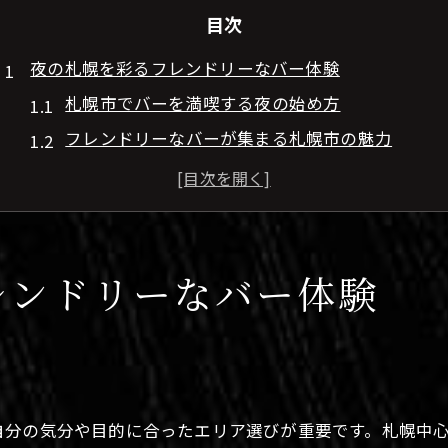
目次
夜の札幌を彩るフレンドリーなバー体験
札幌市でバーを満喫する夜の始め方
フレンドリーなバーが集まる札幌市の魅力
北海道札幌市のバーで安心のひとときを
初めてでも入りやすい札幌市のバー案内
バー選びで楽しむ札幌市の夜の雰囲気
居心地重視で選ぶ札幌市のバー巡り方
レンドリーなバー体験
居心地抜群のバーを札幌市で探すコツ
札幌市でバー選びに迷ったときのポイント
フレンドリーなバーで心地よい時間を過ごす方法
北海道札幌市ならではの落ち着くバーとは
自分の気分や目的に合ったエリア選びが重要です。札幌中