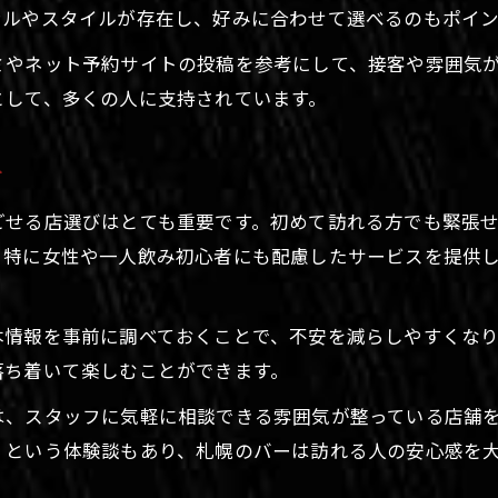
札幌市でアットホームなバー文化を満喫
ンルやスタイルが存在し、好みに合わせて選べるのもポイン
アットホームなバーで札幌市の夜を満喫
ミやネット予約サイトの投稿を参考にして、接客や雰囲気
札幌市のバー文化に触れるおすすめ体験
として、多くの人に支持されています。
フレンドリーな札幌市のバーの魅力を解説
北海道札幌市で心が和むバー文化を楽しむ
を
札幌市で定着するバーのアットホーム感
ごせる店選びはとても重要です。初めて訪れる方でも緊張
会話が弾む札幌バーの楽しみ方を発見
。特に女性や一人飲み初心者にも配慮したサービスを提供
札幌市のバーで会話が盛り上がるコツ
お問い合わせはこちら
フレンドリーな雰囲気のバーで楽しむ夜
本情報を事前に調べておくことで、不安を減らしやすくな
バーで盛り上がる札幌市の交流術
落ち着いて楽しむことができます。
北海道札幌市で会話上手になれるバー体験
は、スタッフに気軽に相談できる雰囲気が整っている店舗
札幌市のバーで心地よい会話を楽しむ方法
」という体験談もあり、札幌のバーは訪れる人の安心感を