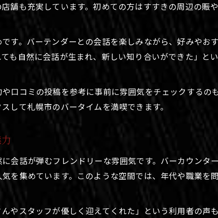
札幌市のバー巡りで重視したい雰囲気
の店舗も充実しています。初めての方はすすきの周辺の賑
人との出会いを楽しむ札幌バーの醍醐味
札幌市のバーで自然な出会いを楽しむ秘訣
めです。バーテンダーとの会話を楽しみながら、好みやお
フレンドリーなバーで広がる交流の輪
れても自然に会話が生まれ、新しい知り合いができた」と
バーで新しい友人ができる札幌市の夜
北海道札幌市のバーで人脈を増やす楽しみ
約や口コミの投稿を参考に事前に雰囲気をチェックするの
札幌市のバーで会話が弾むシーンを体感
クスして札幌市のバータイムを満喫できます。
バーで自然な交流を始めたいなら札幌市へ
札幌市のバーで自然体の交流を楽しむ方法
魅力
フレンドリーなバーが札幌市で人気の理由
然に会話が弾むフレンドリーな雰囲気です。バーカウンタ
バーを通じて札幌市で生まれる新たな縁
人気を集めています。このような空間では、年代や職業を
北海道札幌市のバーで気軽に会話を楽しむ
札幌市で初対面でも安心なバーの雰囲気
さんやスタッフが優しく迎えてくれた」という利用者の声