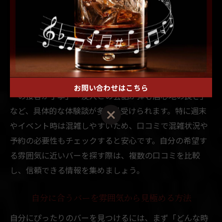
すすきの地区でバー選びに迷ったときは、利用者の口コ
ミを参考にするのがおすすめです。実際に訪れた人の声
は、店内の空気感やサービス、ドリンクの質など、公式
情報からは分かりにくいリアルな雰囲気を知る手がかり
となります。
口コミでは「夜景が楽しめる静かなバー」「バーテンダ
お問い合わせはこちら
ーの接客が丁寧」「友人との会話が弾む居心地の良さ」
など、具体的な体験談が多く見受けられます。特に週末
やイベント時は混雑しやすいため、口コミで混雑状況や
予約の必要性もチェックすると安心です。自分の希望す
る雰囲気に近いバーを探す際は、複数の口コミを比較
し、信頼できる情報を集めましょう。
自分に合うバーを雰囲気から見極める方法
自分にぴったりのバーを見つけるには、まず「どんな時