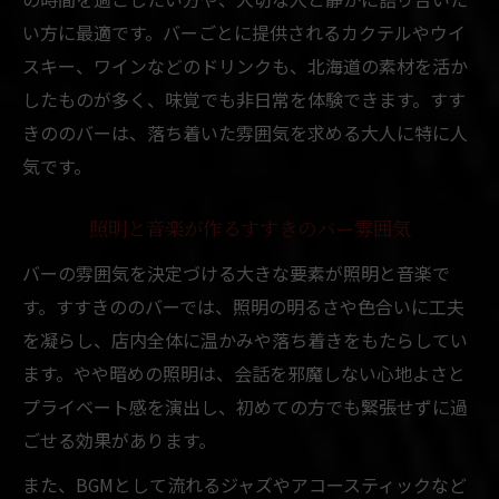
バー雰囲気が会話を豊かにする理由とは
い方に最適です。バーごとに提供されるカクテルやウイ
すすきののバーで心地よい会話を楽しむ
スキー、ワインなどのドリンクも、北海道の素材を活か
したものが多く、味覚でも非日常を体験できます。すす
静かな雰囲気のバーが会話に最適な理由
きののバーは、落ち着いた雰囲気を求める大人に特に人
カウンター席のあるバーで語らうひととき
気です。
音楽と空間が会話を引き立てるバーの魅力
リラックスした夜におすすめのバー特集
照明と音楽が作るすすきのバー雰囲気
リラックスできるバー雰囲気の見極め方
バーの雰囲気を決定づける大きな要素が照明と音楽で
すすきので癒されるバー選びのポイント
す。すすきののバーでは、照明の明るさや色合いに工夫
静かに過ごせるバーで夜を満喫する方法
を凝らし、店内全体に温かみや落ち着きをもたらしてい
落ち着いた空間が自慢のすすきのバー特集
ます。やや暗めの照明は、会話を邪魔しない心地よさと
心安らぐ雰囲気のバーを楽しむコツとは
プライベート感を演出し、初めての方でも緊張せずに過
ごせる効果があります。
個性豊かなバーで心地よい時間を過ごす
個性的なバー雰囲気を楽しむすすきの巡り
また、BGMとして流れるジャズやアコースティックなど