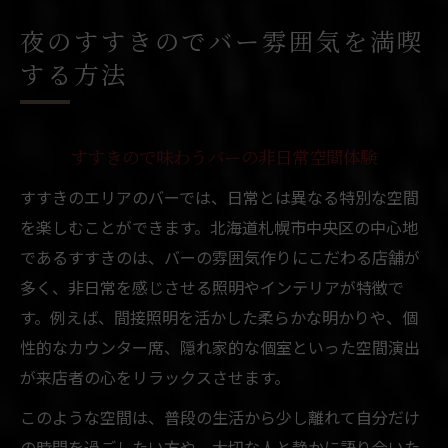
北海道札幌市中央区で味わう大人のバー体験
夜のすすきのでバー雰囲気を満喫
大人が集う札幌中央区のバー雰囲気の特長
する方法
ゆったり過ごせるバーを中央区で探すコツ
札幌市中央区のバーが人気な理由を解説
すすきので味わうバーの非日常空間体験
落ち着いた雰囲気のバーで特別な夜を満喫
すすきのエリアのバーでは、日常とは異なる特別な空間
札幌で大人が通うバーの魅力と選び方
を楽しむことができます。北海道札幌市中央区の中心地
雰囲気重視のすすきのバーを選ぶコツ
であるすすきのは、バーの雰囲気作りにこだわる店舗が
バー選びで注目すべき雰囲気のポイント
多く、非日常を感じさせる照明やインテリアが特徴で
すすきのバーの雰囲気を口コミでチェック
す。例えば、間接照明を活かした柔らかな明かりや、個
自分に合うバーを雰囲気から見極める方法
性的なカウンター席、隠れ家的な個室といった空間演出
照明や音楽が決め手のバー選びのコツ
が来店者の心をリラックスさせます。
居心地重視で選ぶすすきののバーガイド
このような空間は、普段の生活から少し離れて自分だけ
会話が弾むバー空間とはどんなものか
の時間を過ごしたい方や、大切な人と静かに語り合いた