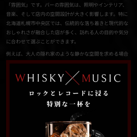
「雰囲気」です。バーの雰囲気は、照明やインテリア、
音楽、そして店内の空間設計が大きく影響します。特に
北海道札幌市中央区では、伝統的な落ち着きと現代的な
おしゃれさが融合した店が多く、訪れる人の目的や気分
に合わせて選ぶことができます。
例えば、大人の隠れ家のような静かな空間を求める場合
は、カウンター席中心のバーや、控えめな照明が特徴の
店舗が適しています。逆に、友人と賑やかに過ごしたい
場合は、広いテーブル席や音楽イベントが開催されるバ
ーも選択肢に入ります。自分に合った「特別な時間」を
演出できるバーを探すことが、夜のすすきのを楽しむ第
一歩です。
すすきのバーの雰囲気を口コミでチェック