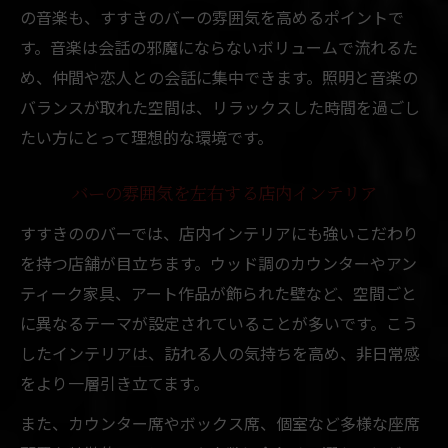
店ごとの特徴が光るすすきののバー空間
の音楽も、すすきのバーの雰囲気を高めるポイントで
す。音楽は会話の邪魔にならないボリュームで流れるた
自分だけの心地よいバーを見つける秘訣
め、仲間や恋人との会話に集中できます。照明と音楽の
すすきののバーで個性を感じる夜の過ごし
バランスが取れた空間は、リラックスした時間を過ごし
方
たい方にとって理想的な環境です。
一度訪れたい個性派バーの魅力と雰囲気
バーの雰囲気を左右する店内インテリア
すすきののバーでは、店内インテリアにも強いこだわり
を持つ店舗が目立ちます。ウッド調のカウンターやアン
ティーク家具、アート作品が飾られた壁など、空間ごと
に異なるテーマが設定されていることが多いです。こう
したインテリアは、訪れる人の気持ちを高め、非日常感
をより一層引き立てます。
また、カウンター席やボックス席、個室など多様な座席