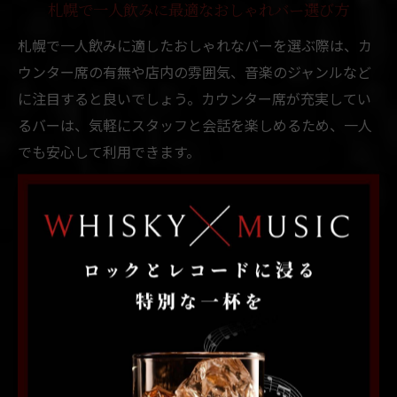
札幌で一人飲みに最適なおしゃれバー選び方
札幌で一人飲みに適したおしゃれなバーを選ぶ際は、カ
ウンター席の有無や店内の雰囲気、音楽のジャンルなど
に注目すると良いでしょう。カウンター席が充実してい
るバーは、気軽にスタッフと会話を楽しめるため、一人
でも安心して利用できます。
また、口コミやSNSで「一人でも入りやすい」「女性一
人でも安心」といった評判がある店舗を選ぶこともポイ
ントです。音楽が流れる落ち着いた空間や、おしゃれな
カクテルメニューが豊富なバーは、一人飲みの時間をよ
り充実させてくれます。初めての方は、混雑する時間帯
を避けて早めの時間に訪れると、よりリラックスして過
ごせるでしょう。