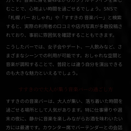
むことで、心地よい時間を過ごせるでしょう。SNSで
話題の札幌おしゃれバーで音楽と共にリラ
「札幌 バー おしゃれ」や「すすきの 音楽バー」と検索
ックス
すると、実際の利用者の口コミや店内写真が多数投稿さ
雰囲気重視の大人が集まる札幌バーの楽し
れており、事前に雰囲気を確認することもできます。
み方
こうしたバーでは、女子会やデート、一人飲みなど、さ
音楽とおしゃれ空間が融合する札幌バー体
まざまなシーンでの利用が可能です。おしゃれな空間と
験
音楽が調和することで、普段とは違う自分を演出できる
札幌すすきので大人が選ぶ音楽バーの魅力
のも大きな魅力といえるでしょう。
インスタ映え狙うなら札幌で人気のバーへ
札幌でインスタ映えするおしゃれバー選び
すすきので大人が集う音楽バーの過ごし方
SNSで話題の札幌すすきのバー体験の魅力
すすきのの音楽バーは、大人が集い、落ち着いた時間を
インテリアがおしゃれな札幌バーの楽しみ
過ごせる場所として人気があります。特に仕事帰りや週
方
末の夜に、静かに音楽を楽しみながらお酒を味わいたい
札幌で写真映えするバーと音楽空間を探す
方には最適です。カウンター席でバーテンダーとの会話