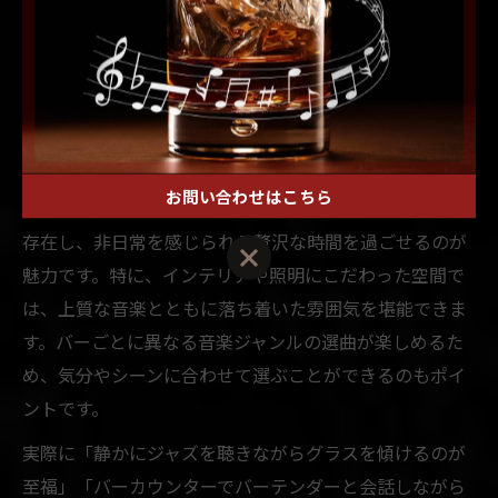
大人が集う札幌で話題のおしゃれ
音楽バー体験
大人に人気の札幌音楽バーで過ごす贅沢な時間
お問い合わせはこちら
札幌市すすきのエリアには、大人が集う音楽バーが多く
存在し、非日常を感じられる贅沢な時間を過ごせるのが
魅力です。特に、インテリアや照明にこだわった空間で
は、上質な音楽とともに落ち着いた雰囲気を堪能できま
す。バーごとに異なる音楽ジャンルの選曲が楽しめるた
め、気分やシーンに合わせて選ぶことができるのもポイ
ントです。
実際に「静かにジャズを聴きながらグラスを傾けるのが
至福」「バーカウンターでバーテンダーと会話しながら