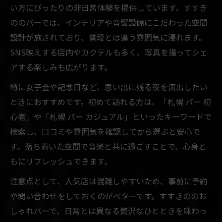
い方にぴったりの非日常体験を提供しています。すすき
初心者が安心して楽しめる札幌おしゃれバ
ののバーでは、インテリアや音響設備にこだわった空間
ー
設計が施されており、普段とは違う雰囲気に浸れます。
すすきので初めてのバー体験を快適にする
SNS映えする店内やカクテルも多く、写真を撮ってシェ
コツ
アする楽しみも広がります。
札幌おしゃれバー初心者におすすめの選び
特に女子会や記念日など、思い出に残る夜を演出したい
方
ときにおすすめです。初めて訪れる方は、「札幌 バー 初
すすきのおしゃれバーでの過ごし方ガイド
心者」や「札幌 バー カジュアル」といったキーワードで
検索し、口コミや雰囲気を確認してから選ぶと安心で
す。落ち着いた空間で音楽と共に過ごすことで、心身と
もにリフレッシュできます。
注意点として、人気店は混雑しやすいため、事前に予約
や問い合わせをしておくのがベターです。すすきののお
しゃれバーで、日常とは異なる贅沢なひとときを味わっ