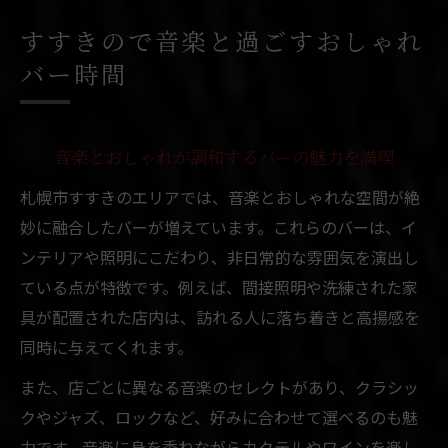
音楽好き必見のすすきのバー空間を探る
すすきので音楽と過ごすおしゃれ
札幌でバーと音楽が楽しめる夜の過ごし方
バー時間
女性一人でも安心な札幌隠れ家バー案内
札幌で女性一人でも安心して入れるバー紹
介
音楽とおしゃれが調和するバーの魅力を満喫
隠れ家バーでおしゃれな札幌の夜を楽しむ
札幌市すすきのエリアでは、音楽とおしゃれな空間が絶
すすきので女性に人気のおしゃれバーの特
妙に融合したバーが増えています。これらのバーは、イ
徴
ンテリアや照明にこだわり、非日常的な雰囲気を演出し
安心してくつろげる札幌の隠れ家バー体験
ている点が特徴です。例えば、間接照明や洗練された家
具が配置された店内は、訪れる人に落ち着きと高揚感を
札幌で一人飲みに最適なおしゃれバー選び
同時に与えてくれます。
方
大人が集う札幌で話題のおしゃれ音楽バー体験
また、店ごとに異なる音楽のセレクトがあり、クラシッ
大人に人気の札幌音楽バーで過ごす贅沢な
クやジャズ、ロックなど、好みに合わせて選べるのも魅
時間
力です。音楽に身を委ねながらカクテルやワインを楽し