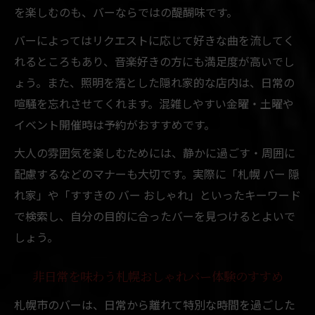
札幌女子に人気のインスタ映えバーの特徴
を楽しむのも、バーならではの醍醐味です。
カジュアルに楽しめる北海道の音楽バー探訪
バーによってはリクエストに応じて好きな曲を流してく
カジュアル派も満足の北海道おしゃれ音楽
れるところもあり、音楽好きの方にも満足度が高いでし
バー
ょう。また、照明を落とした隠れ家的な店内は、日常の
札幌で気軽に楽しめるカジュアルなバー体
喧騒を忘れさせてくれます。混雑しやすい金曜・土曜や
験
イベント開催時は予約がおすすめです。
北海道で音楽とおしゃれを味わうバーの選
大人の雰囲気を楽しむためには、静かに過ごす・周囲に
び方
配慮するなどのマナーも大切です。実際に「札幌 バー 隠
すすきののカジュアルバーで過ごす夜の魅
れ家」や「すすきの バー おしゃれ」といったキーワード
力
で検索し、自分の目的に合ったバーを見つけるとよいで
友人と楽しむ札幌おしゃれ音楽バーのポイ
しょう。
ント
非日常を味わう札幌おしゃれバー体験のすすめ
初めてでも安心なすすきのおしゃれバー活用法
初めてでも入りやすいすすきのバーの特徴
札幌市のバーは、日常から離れて特別な時間を過ごした