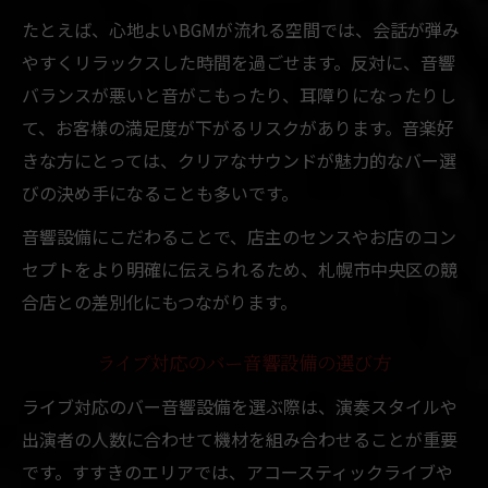
札幌市中央区のバーで体感する音響変化
たとえば、心地よいBGMが流れる空間では、会話が弾み
音響設備が店内の雰囲気を左右する理由
やすくリラックスした時間を過ごせます。反対に、音響
バー音響の進化が与える集客効果
バランスが悪いと音がこもったり、耳障りになったりし
て、お客様の満足度が下がるリスクがあります。音楽好
すすきのバーで人気の音響体験事例
きな方にとっては、クリアなサウンドが魅力的なバー選
びの決め手になることも多いです。
音響設備にこだわることで、店主のセンスやお店のコン
セプトをより明確に伝えられるため、札幌市中央区の競
合店との差別化にもつながります。
ライブ対応のバー音響設備の選び方
ライブ対応のバー音響設備を選ぶ際は、演奏スタイルや
出演者の人数に合わせて機材を組み合わせることが重要
です。すすきのエリアでは、アコースティックライブや