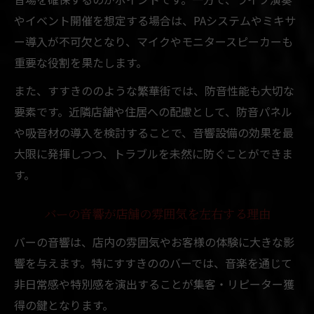
バーでライブ感を最大化する音響機材
やイベント開催を想定する場合は、PAシステムやミキサ
すすきので評価される音響設備の特徴
ー導入が不可欠となり、マイクやモニタースピーカーも
重要な役割を果たします。
札幌中央区バーのライブ音響実践例
音響設備選定で失敗しないポイント
また、すすきののような繁華街では、防音性能も大切な
バーのライブイベント向け音響改善策
要素です。近隣店舗や住居への配慮として、防音パネル
や吸音材の導入を検討することで、音響設備の効果を最
バーを特別空間に変える音響設備の秘密
大限に発揮しつつ、トラブルを未然に防ぐことができま
バーの個性を引き出す音響設備の工夫
す。
すすきのエリアで注目の音響演出とは
札幌市中央区で話題のバー音響事情
バーの音響が店舗の雰囲気を左右する理由
音響設備で店舗価値が向上する理由
バーの音響は、店内の雰囲気やお客様の体験に大きな影
特別な空間を作るバー音響の秘訣
響を与えます。特にすすきののバーでは、音楽を通じて
音響設備で進化するすすきのバー体験
非日常感や特別感を演出することが集客・リピーター獲
すすきのバーの音響設備進化の背景
得の鍵となります。