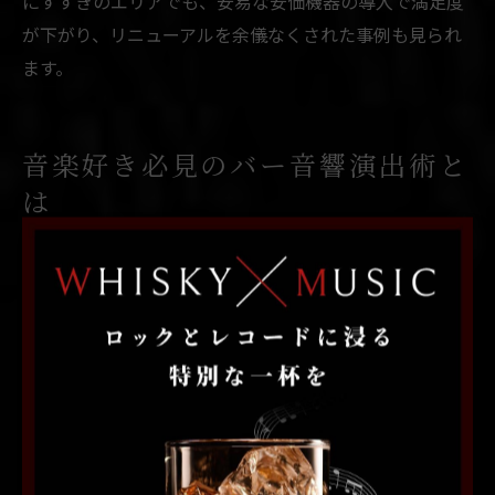
にすすきのエリアでも、安易な安価機器の導入で満足度
が下がり、リニューアルを余儀なくされた事例も見られ
ます。
音楽好き必見のバー音響演出術と
は
バーで実現できる音楽空間の作り方
バーで理想的な音楽空間を実現するためには、店舗の広
さや形状、内装素材、目的とする音楽ジャンルに合わせ
て音響設備を選定することが重要です。特に北海道札幌
市中央区すすきのエリアのバーでは、ライブ感や臨場感
を重視した音響設計が求められる傾向があります。