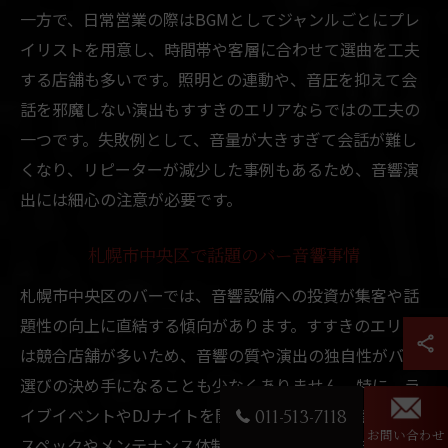
一方で、日常営業の際はBGMとしてジャンルごとにプレ
イリストを用意し、時間帯や客層に合わせて選曲を工夫
する店舗も多いです。照明との連動や、音圧を抑えて会
話を邪魔しない演出もすすきのエリアならではの工夫の
一つです。失敗例として、音量が大きすぎて会話が難し
くなり、リピーターが減少した事例もあるため、音響演
出には細心の注意が必要です。
札幌市中央区で話題のバー音響事情
札幌市中央区のバーでは、音響設備への投資が集客や話
題性の向上に直結する傾向があります。すすきのエリア
は競合店舗が多いため、音響の質や演出の独自性がバー
選びの決め手になることも少なくありません。特に、ラ
イブイベントやDJナイトを開催するバーは、音響機器の
011-513-7118
お問い合わせ
スペックやメンテナンス体制にもこだわっています。