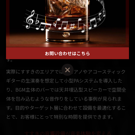
例えば、壁や天井に吸音材を適切に配置し、反響音をコ
ントロールすることで、音楽のクリアさと迫力が両立で
きます。また、スピーカーの設置位置や数を工夫するこ
とで、店内全体に均一な音響を届けることが可能です。
音響機器の選定ミスや設置不良は、音割れや不快なノイ
ズの原因となるため、専門業者に相談するのが安心で
お問い合わせはこちら
す。
実際にすすきのエリアでは、ピアノやアコースティック
ギターの生演奏を想定して小型PAシステムを導入した
り、BGM主体のバーでは天井埋込型スピーカーで空間全
体を包み込むような音作りをしている事例が見られま
す。目的やターゲット層に合わせて設備を最適化するこ
とで、お客様にとって特別な時間を提供できます。
すすきの音響設備が音楽体験を変える