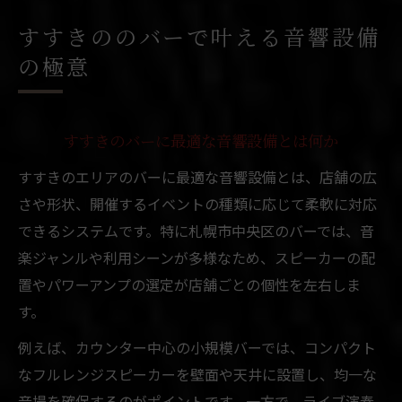
札幌市中央区で選ぶバー音響の最適解
すすきののバーで叶える音響設備
札幌市中央区のバー音響設備事情を知る
の極意
バーの音響設計で重視すべき要素とは
すすきのバーに合う音響システムの特徴
すすきのバーに最適な音響設備とは何か
音楽体験を高めるバー音響機器の選定法
すすきのエリアのバーに最適な音響設備とは、店舗の広
バー経営者が音響設備で失敗しないコツ
さや形状、開催するイベントの種類に応じて柔軟に対応
音楽好き必見のバー音響演出術とは
できるシステムです。特に札幌市中央区のバーでは、音
バーで実現できる音楽空間の作り方
楽ジャンルや利用シーンが多様なため、スピーカーの配
すすきの音響設備が音楽体験を変える
置やパワーアンプの選定が店舗ごとの個性を左右しま
札幌市中央区バーで人気の演出ポイント
す。
音響設備でバーのライブ感を引き出す工夫
例えば、カウンター中心の小規模バーでは、コンパクト
バー音響で集客力を高める演出テクニック
なフルレンジスピーカーを壁面や天井に設置し、均一な
ライブ感を高めるバー音響設備の選び方
音場を確保するのがポイントです。一方で、ライブ演奏