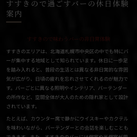
すすきので過ごすバーの休日体験
札幌市中央区で見つける理想のバー選び
案内
ホリデーにおすすめのバーを徹底解説
すすきのエリアのバー特徴を押さえる
すすきので味わうバーの非日常体験
バー選びで失敗しないポイントは何か
すすきのエリアは、北海道札幌市中央区の中でも特にバ
北海道札幌市中央区のバー巡りのコツ
ーが集中する地域として知られています。休日に一歩足
大人が憧れるすすきのバーの過ごし方
を踏み入れると、普段の生活とは異なる非日常的な雰囲
大人に人気のすすきのバー体験法
気が広がり、日頃の疲れを忘れさせてくれるのが魅力で
札幌市中央区で叶える上質なバー時間
す。バーごとに異なる照明やインテリア、バーテンダー
すすきので楽しむ静かなバーの夜
の所作など、空間全体が大人のための隠れ家として設計
非日常を味わえるバーの利用テクニック
されています。
バーならではの大人ホリデー体験の魅力
たとえば、カウンター席で静かにウイスキーやカクテル
バー好き必見！北海道札幌市中央区の魅力
を味わいながら、バーテンダーとの会話を楽しむことも
バー好きが注目するすすきのの楽しみ方
できます。また、すすきののバーには個室や半個室が用