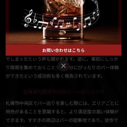
あれば大丈夫？」という疑問を持つ方も多いですが、す
すきのエリアのバーはチャージ料やドリンク価格が店舗
によって異なるため、平均的な価格帯やサービス内容を
ホームページや口コミでチェックすると安心です。
失敗例として、営業時間や定休日を確認せずに訪れて入
店できなかったり、希望する雰囲気と異なる店舗を選ん
お問い合わせはこちら
でしまったという声も聞かれます。逆に、事前にしっか
り情報を集めておくことで、自分にぴったりのバー体験
ができたという成功例も多く報告されています。
北海道札幌市中央区のバー巡りのコツ
札幌市中央区でバー巡りを楽しむ際には、エリアごとに
特色があることを意識すると、より満足度の高い体験が
できます。すすきの周辺はバーの密集地であり、徒歩で