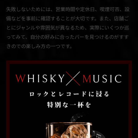
失敗しないためには、営業時間や定休日、喫煙可否、設
備などを事前に確認することが大切です。また、店舗ご
とにジャンルや雰囲気が異なるため、実際にいくつか巡
ってみて、自分の好みに合ったバーを見つけるのがすす
きのでの楽しみ方の一つです。
バー選びで失敗しないポイントは何か
バー選びで失敗しないためには、事前の情報収集が欠か
せません。特に札幌市中央区すすきのエリアは多種多様
なバーが軒を連ねているため、店舗の特徴やサービス内
容を把握しておくことが重要です。
主なポイントとしては、予算の目安を把握すること、利
用シーンに合わせたジャンル選択、そして事前予約や混
雑状況の確認が挙げられます。例えば、「バーはいくら