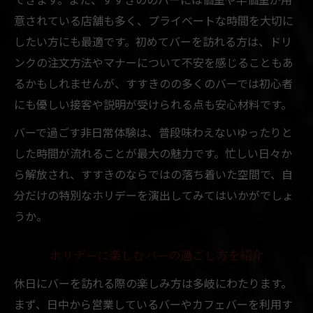
札幌市中央区バー巡りの魅力を解説
意されている店舗も多く、プライベートな時間を大切に
したい方にも最適です。初めてバーを訪れる方は、ドリ
ホリデーにぴったりなバー体験の秘訣
ンクの注文方法やマナーについて不安を感じることもあ
すすきのの隠れ家バーで過ごす休日
るかもしれませんが、すすきのの多くのバーでは初心者
北海道独自のバー文化とすすきの体験
にも優しい接客や説明が受けられる点も安心材料です。
札幌市中央区で味わう贅沢ホリデーの夜
バーで過ごす非日常体験は、普段味わえないゆったりと
札幌市中央区で過ごす贅沢バータイム
した時間が流れることが最大の魅力です。忙しい日々か
すすきのエリアで叶う大人のホリデー
ら解放され、すすきのならではの落ち着いた空間で、自
バーで感じる非日常と特別な夜の演出
分だけの特別なホリデーを演出してみてはいかがでしょ
北海道札幌市中央区の夜の楽しみ方
うか。
ホリデーを彩るバー選びと過ごし方
非日常を楽しむすすきのエリアのバー体験
ホリデーに楽しむバーの過ごし方を紹介
すすきので体験する非日常バーの魅力
休日にバーを訪れる際の楽しみ方は多岐にわたります。
札幌市中央区のバーで休日を満喫しよう
まず、日中から営業しているバーやカフェバーを利用す