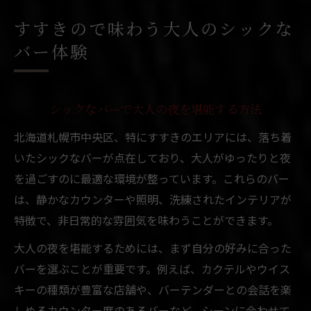
落ち着いた雰囲気が魅力のバー選び方とは
すすきので味わう大人のシックな
大人に人気の落ち着いたバーの見極め方
バー体験
シックで静かなバーを選ぶ際の注意点
すすきので落ち着いたバーを探すコツ
シックなバーで大人の夜を堪能する方法
バーの雰囲気と大人の相性を徹底解説
北海道札幌市中央区、特にすすきのエリアには、落ち着
隠れ家バーで静けさを楽しむ秘訣
いたシックなバーが点在しており、大人がゆったりと夜
静けさと贅沢が交差する夜をバーで過ごす
を過ごすのに最適な環境が整っています。これらのバー
静かなバーで感じる贅沢な大人時間
は、静かなカウンターや照明、洗練されたインテリアが
すすきので味わう至高のバー体験例
特徴で、非日常的な雰囲気を味わうことができます。
贅沢なひと時を生み出すシックな空間
大人の夜を堪能するためには、まず自分の好みに合った
バーの静けさがもたらす心地よさとは
バーを選ぶことが重要です。例えば、カクテルやウイス
大人の夜におすすめの贅沢バーの選択
キーの種類が豊富な店舗や、バーテンダーとの会話を楽
本格カクテルが楽しめる大人空間の秘密
しめるカウンター席のあるバーなど、シーンに合わせて