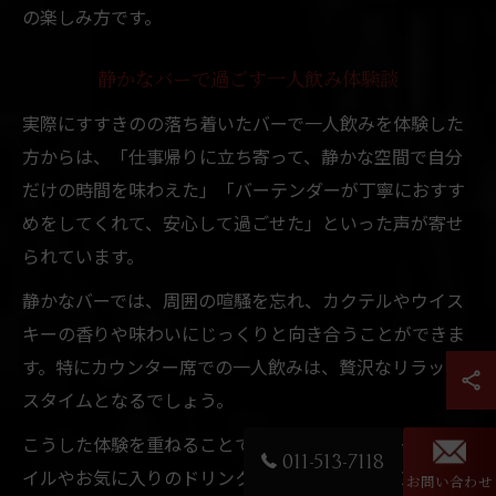
の楽しみ方です。
静かなバーで過ごす一人飲み体験談
実際にすすきのの落ち着いたバーで一人飲みを体験した
方からは、「仕事帰りに立ち寄って、静かな空間で自分
だけの時間を味わえた」「バーテンダーが丁寧におすす
めをしてくれて、安心して過ごせた」といった声が寄せ
られています。
静かなバーでは、周囲の喧騒を忘れ、カクテルやウイス
キーの香りや味わいにじっくりと向き合うことができま
す。特にカウンター席での一人飲みは、贅沢なリラック
スタイムとなるでしょう。
こうした体験を重ねることで、自分に合ったバーのスタ
011-513-7118
イルやお気に入りのドリンクを見つけやすくなります。
お問い合わせ