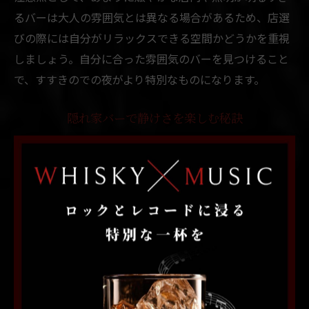
るバーは大人の雰囲気とは異なる場合があるため、店選
びの際には自分がリラックスできる空間かどうかを重視
しましょう。自分に合った雰囲気のバーを見つけること
で、すすきのでの夜がより特別なものになります。
隠れ家バーで静けさを楽しむ秘訣
隠れ家バーで静けさを楽しむためには、まず店選びが重
要です。すすきのエリアには、ビルの一角や人通りの少
ない場所にひっそりと佇むバーが多く、そうした店舗は
大人の隠れ家として人気があります。
静かな空間を最大限楽しむためには、カウンター席でバ
ーテンダーとの会話を楽しんだり、ゆったりとした時間
の流れに身を任せたりすることがおすすめです。実際、
「一人でも気兼ねなく過ごせた」「静けさの中でドリン