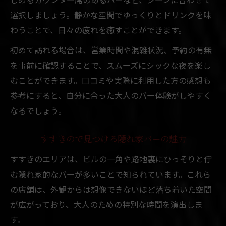
本格カクテルが光るすすきのバーの特徴
選択しましょう。静かな空間でゆっくりとドリンクを味
大人が満足するバーのこだわりポイント
わうことで、日々の疲れを癒すことができます。
シックなバーで味わうカクテルの魅力
初めて訪れる場合は、営業時間や混雑状況、予約の有無
バーで本格カクテルを楽しむ大人の流儀
を事前に確認することで、スムーズにシックな夜を楽し
すすきのでカクテルを堪能するコツ紹介
むことができます。口コミや実際に利用した方の感想も
参考にすると、自分に合った大人のバー体験がしやすく
一人飲みも安心なすすきのバーの楽しみ方
なるでしょう。
一人で楽しめるシックなバーの選び方
すすきので気軽に一人飲みするコツ
すすきので見つける隠れ家バーの魅力
大人が安心できるバーの利用方法
すすきのエリアは、ビルの一角や路地裏にひっそりと佇
静かなバーで過ごす一人飲み体験談
む隠れ家的なバーが多いことで知られています。これら
カウンター席が魅力のバー活用法
の店舗は、外観からは想像できないほど落ち着いた空間
シックな夜にふさわしいバーの雰囲気とは
が広がっており、大人のための特別な時間を演出しま
大人向けバーのシックな雰囲気に注目
す。