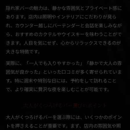
すすきので体験する理想のバー空間
隠れ家バーの魅力は、静かな雰囲気とプライベート感に
シックなバーを演出するインテリアの工夫
あります。店内は照明やインテリアにこだわりが見ら
落ち着いた照明が生み出す大人の空気感
れ、カウンター越しにバーテンダーと会話を楽しみなが
ら、おすすめのカクテルやウイスキーを味わうことがで
バー選びで重視したい雰囲気のポイント
きます。人目を気にせず、心からリラックスできるのが
大きな特徴です。
実際に、「一人でも入りやすかった」「静かで大人の雰
囲気が良かった」といった口コミが多く寄せられていま
す。特に週末や特別な日には、予約をして訪れること
で、より確実に贅沢な夜を楽しむことが可能です。
大人がくつろげるバー選びのポイント
大人がくつろげるバーを選ぶ際には、いくつかのポイン
トを押さえることが重要です。まず、店内の雰囲気や照