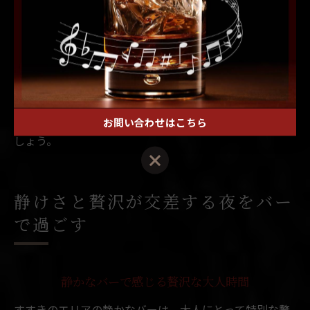
クの味をじっくり堪能できた」という利用者の声も多く
聞かれます。
静けさを保つための注意点として、大人数での利用や大
きな声での会話は控えめにし、周囲のお客様への配慮を
忘れないことが大切です。自分だけの特別な時間を味わ
うためにも、隠れ家バーならではの静けさを大切にしま
お問い合わせはこちら
しょう。
静けさと贅沢が交差する夜をバー
で過ごす
静かなバーで感じる贅沢な大人時間
すすきのエリアの静かなバーは、大人にとって特別な贅