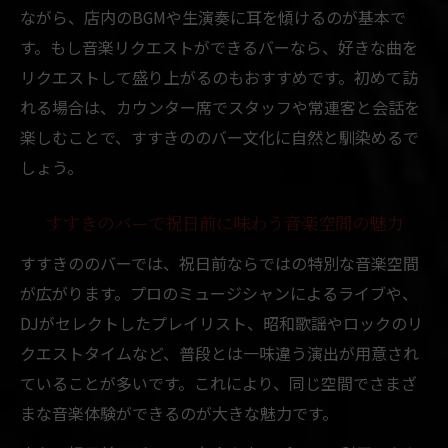
ながら、店内のBGMや生演奏に耳を傾けるのが基本で
中央区のバーでライブ演奏と音楽を堪能す
す。もし音楽リクエストができるバーなら、好きな曲を
る夜
リクエストして盛り上がるのもおすすめです。初めて訪
バー音楽とライブ演奏で札幌中央区の夜が
れる場合は、カウンター席でスタッフや常連客と会話を
変わる
楽しむことで、すすきののバー文化に自然と馴染めるで
祝日前にライブバーで楽しむ札幌中央区の
しょう。
魅力
音楽好き必見の中央区バーでライブを満喫
すすきのバーで祝日前に味わう音楽空間の魅力
バーで過ごす音楽とライブ演奏の特別な夜
すすきののバーでは、祝日前ならではの特別な音楽空間
昭和歌謡やロックが彩る札幌の夜遊び案内
が広がります。プロのミュージシャンによるライブや、
バーで昭和歌謡やロックを楽しむ札幌の夜
DJがセレクトしたプレイリスト、昭和歌謡やロックのリ
札幌で昭和歌謡とロックが流れるバーの魅
クエストタイムなど、普段とは一味違う演出が用意され
力
ていることが多いです。これにより、同じ空間でさまざ
まな音楽体験ができるのが大きな魅力です。
バー音楽と札幌夜遊びにおすすめの昭和歌
謡体験