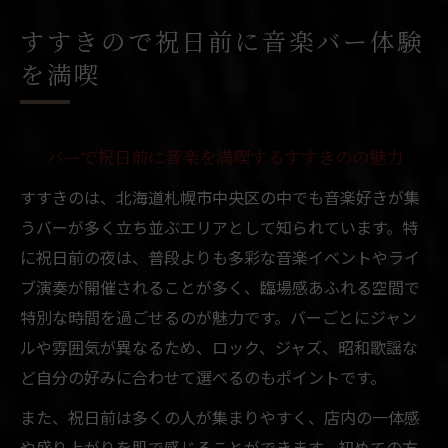
魅力
すすきので祝日前に音楽バー体験
バー選びで失敗しないすすきの祝日前の楽
を満喫
しみ方
音楽好き必見のすすきのバー祝日前体験ガ
イド
バーで祝日前に音楽を満喫するすすきのの魅力
懐かしの曲が響く夜を北海道札幌市中央区で
すすきのは、北海道札幌市中央区の中でも音楽好きが集
バーで懐かしい音楽を北海道札幌市中央区
うバーが多く立ち並ぶエリアとして知られています。特
で楽しむ
に祝日前の夜は、普段よりも多彩な音楽イベントやライ
札幌市中央区で味わうバー音楽と懐かしさ
ブ演奏が開催されることが多く、臨場感あふれる空間で
の融合
特別な時間を過ごせるのが魅力です。バーごとにジャン
バー体験を彩る昭和歌謡とロックで札幌の
ルや雰囲気が異なるため、ロック、ジャズ、昭和歌謡な
夜を満喫
ど自分の好みに合わせて選べるのもポイントです。
北海道札幌市中央区のバーで音楽と共に過
また、祝日前は多くの人が集まりやすく、店内の一体感
ごす夜
や盛り上がりを肌で感じることができます。初めての方