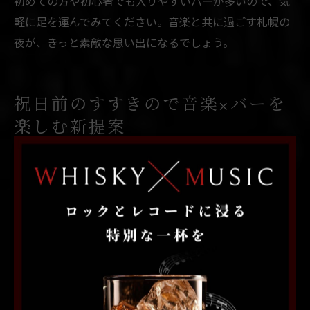
初めての方や初心者でも入りやすいバーが多いので、気
軽に足を運んでみてください。音楽と共に過ごす札幌の
夜が、きっと素敵な思い出になるでしょう。
祝日前のすすきので音楽×バーを
楽しむ新提案
祝日前のすすきので体験する新しいバー音楽の楽しみ
祝日前の夜、北海道札幌市中央区すすきのエリアでは、
普段とは異なる特別なバー音楽体験が待っています。バ
ーごとに異なるジャンルの音楽が流れ、例えばロックバ
ーやジャズバー、生演奏が楽しめるライブバーなど、音
楽好きにはたまらない多様な空間が広がっています。祝