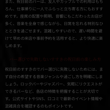
また、祝日前のバーは、友人やカップルでの利用はもち
ロックや昭和歌謡を堪能できるバーで札幌
ろん、仕事帰りに一人でふらっと立ち寄る方にもおすす
の夜を
めです。座席の配置や照明、音響にもこだわったお店が
多く、音楽を全身で感じながら、日常を忘れる特別なひ
札幌のバーで音楽と夜遊びを同時に味わう
とときを過ごせます。混雑しやすいので、遅い時間を避
方法
けて早めの来店や事前予約を活用すると、より快適に楽
音楽好きが集まるすすきので過ごす特別なひと
しめます。
とき
音楽好きが集うすすきのでバーを満喫する
バー選びで失敗しないすすきの祝日前の楽しみ方
方法
祝日前のすすきのでバー選びに失敗しないためには、ま
すすきのバーで音楽仲間と祝日前を楽しむ
ず自分の希望する音楽ジャンルや過ごし方を明確にしま
コツ
しょう。ロックバーやジャズバー、気軽にリクエストが
バー体験で音楽好き同士が出会うすすきの
できるバーなど、各店の特徴を把握することが大切で
の夜
す。公式サイトやSNS、口コミで最新のイベント情報や
すすきののバーで音楽と交流を深める特別
混雑具合を確認するのもポイントです。
な時間