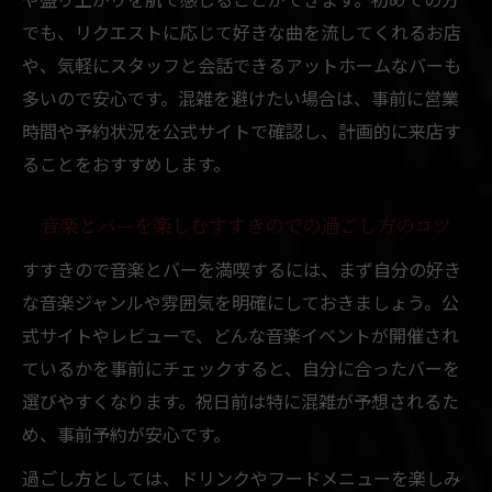
懐かしの音楽が流れるバーで札幌の夜を楽
でも、リクエストに応じて好きな曲を流してくれるお店
しむ方法
や、気軽にスタッフと会話できるアットホームなバーも
祝日前のすすきので音楽×バーを楽しむ新提案
多いので安心です。混雑を避けたい場合は、事前に営業
祝日前のすすきので体験する新しいバー音
時間や予約状況を公式サイトで確認し、計画的に来店す
楽の楽しみ
ることをおすすめします。
音楽好きが集うすすきのバーで過ごす新提
音楽とバーを楽しむすすきのでの過ごし方のコツ
案
すすきので音楽とバーを満喫するには、まず自分の好き
すすきので試したい祝日前バー音楽の新ス
な音楽ジャンルや雰囲気を明確にしておきましょう。公
タイル
式サイトやレビューで、どんな音楽イベントが開催され
バーで音楽を味わうすすきの祝日前の楽し
ているかを事前にチェックすると、自分に合ったバーを
み方
選びやすくなります。祝日前は特に混雑が予想されるた
祝日前はすすきのでバーと音楽の新体験を
め、事前予約が安心です。
満喫
過ごし方としては、ドリンクやフードメニューを楽しみ
ライブ演奏に浸る中央区のバーの夜