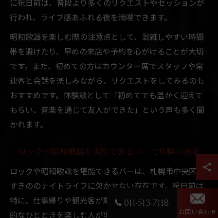
に祝日前は、普段より多くのリクエストやセッションが
行われ、ライブ感あふれる夜を満喫できます。
昭和歌謡を楽しむ際の注意点として、混雑しやすい時間
帯を避けたり、早めの来店や予約を心がけることが大切
です。また、初めての方はカウンター席でスタッフや常
連客と会話を楽しみながら、リクエストをしてみるのも
おすすめです。体験談として「初めてでも温かく迎えて
もらい、音楽を通じて友人ができた」という声も多く聞
かれます。
ロックや昭和歌謡を堪能できるバーで札幌の夜を
ロックや昭和歌謡を堪能できるバーは、札幌市中央区す
すきののナイトライフに欠かせない存在です。祝日前は
特に、仕事帰りや観光客が集まり、音楽とともに非日常
011-513-7118
的なひとときを楽しむ人が増えます。バーごとに音楽の
お問い合わせ