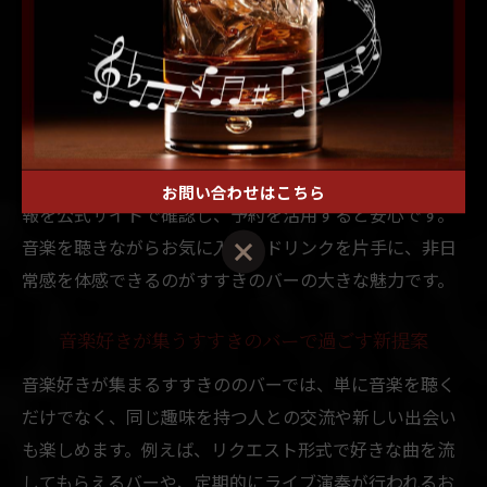
日前は通常よりも多くのイベントや特別営業が開催され
ることが多く、いつも以上に活気あふれる雰囲気を味わ
えるのが特徴です。
特にすすきののバーでは、音響や照明にこだわったお店
も多く、ライブ感のある音楽体験を楽しめます。祝日前
は混雑が予想されるため、事前に営業時間やイベント情
お問い合わせはこちら
報を公式サイトで確認し、予約を活用すると安心です。
音楽を聴きながらお気に入りのドリンクを片手に、非日
常感を体感できるのがすすきのバーの大きな魅力です。
音楽好きが集うすすきのバーで過ごす新提案
音楽好きが集まるすすきののバーでは、単に音楽を聴く
だけでなく、同じ趣味を持つ人との交流や新しい出会い
も楽しめます。例えば、リクエスト形式で好きな曲を流
してもらえるバーや、定期的にライブ演奏が行われるお