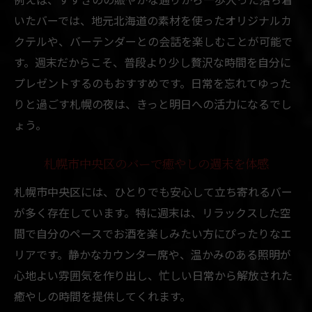
札幌バーで叶うちょい飲みの楽しみ方とは
いたバーでは、地元北海道の素材を使ったオリジナルカ
クテルや、バーテンダーとの会話を楽しむことが可能で
バー初心者にもおすすめな札幌のちょい飲
す。週末だからこそ、普段より少し贅沢な時間を自分に
み文化
プレゼントするのもおすすめです。日常を忘れてゆった
一人飲みでも安心な札幌市中央区のバー事
りと過ごす札幌の夜は、きっと明日への活力になるでし
情
ょう。
バーで気軽に一杯すすきのの新しいトレン
ド
札幌市中央区のバーで癒やしの週末を体感
札幌でちょい飲みを満喫できるバー選びの
札幌市中央区には、ひとりでも安心して立ち寄れるバー
コツ
が多く存在しています。特に週末は、リラックスした空
新しい週末の過ごし方としてのバー選び方
間で自分のペースでお酒を楽しみたい方にぴったりなエ
札幌市中央区で週末バーを選ぶポイント
リアです。静かなカウンター席や、温かみのある照明が
すすきので人気のバーを選ぶコツと基準
心地よい雰囲気を作り出し、忙しい日常から解放された
バーで新しい自分と出会う週末のすすめ
癒やしの時間を提供してくれます。