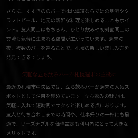
札幌のバーで感じるアクセスと利便性の高
さらに、すすきののバーでは北海道ならではの地酒やク
さ
ラフトビール、地元の新鮮な料理を楽しめることもポイ
バーでリフレッシュできる札幌週末の過ご
ント。友人同士はもちろん、ひとり飲みや初対面同士の
し方
交流も気軽に生まれる空間が広がっています。週末の
札幌市中央区で仕事帰りにおすすめのバー
夜、複数のバーを巡ることで、札幌の新しい楽しみ方を
事情
発見できるでしょう。
気軽な立ち飲みバーが札幌週末の主役に
最近の札幌市中央区では、立ち飲みバーが週末の人気ス
ポットとして注目を集めています。立ち飲みの魅力は、
気軽に入れて短時間でサクッと楽しめる点にあります。
友人と待ち合わせまでの時間や、仕事帰りの一杯にも最
適で、リーズナブルな価格設定も利用者にとって大きな
メリットです。