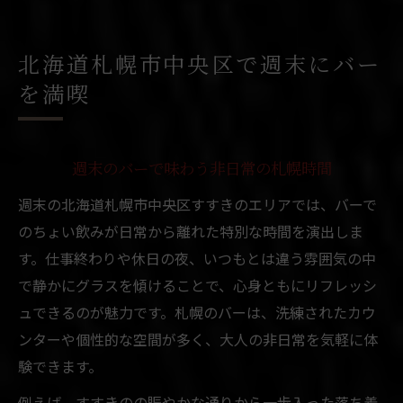
気軽な立ち飲みバーが札幌週末の主役に
バーでちょい飲みを楽しむ札幌の大人の過
北海道札幌市中央区で週末にバー
ごし方
を満喫
すすきので味わう立ち飲みバー体験の魅力
立ち飲みバーが札幌すすきので愛される理
由
週末のバーで味わう非日常の札幌時間
すすきの立ち飲みバーで一人時間を満喫す
週末の北海道札幌市中央区すすきのエリアでは、バーで
るコツ
のちょい飲みが日常から離れた特別な時間を演出しま
バー文化を気軽に体験できる札幌の魅力
す。仕事終わりや休日の夜、いつもとは違う雰囲気の中
すすきのの立ち飲みバーで味わうちょい飲
で静かにグラスを傾けることで、心身ともにリフレッシ
み体験
ュできるのが魅力です。札幌のバーは、洗練されたカウ
ンターや個性的な空間が多く、大人の非日常を気軽に体
仕事帰りに立ち寄りたいすすきのバーの選
験できます。
び方
ちょい飲み希望なら札幌バーで気軽に一杯
例えば、すすきのの賑やかな通りから一歩入った落ち着