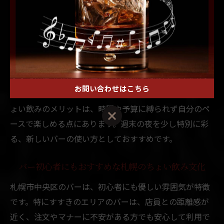
では、クラフトビールやワインをリーズナブルに味わえ
る点が魅力です。多くのバーがカウンター席を中心に設
計されているため、ひとりでも落ち着いて過ごせる空間
が広がっています。
すすきの周辺では、地元産食材を使った軽いおつまみと
お問い合わせはこちら
ともに、バータイムを満喫できる店舗も増加中です。ち
ょい飲みのメリットは、時間や予算に縛られず自分のペ
ースで楽しめる点にあります。週末の夜を少し特別に彩
る、新しいバーの使い方としておすすめです。
バー初心者にもおすすめな札幌のちょい飲み文化
札幌市中央区のバーは、初心者にも優しい雰囲気が特徴
です。特にすすきのエリアのバーは、店員との距離感が
近く、注文やマナーに不安がある方でも安心して利用で