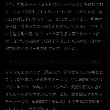
コスパ重視のバー選びで札幌週末が変わる
また、札幌のバーはコストパフォーマンスにも優れてお
一人でも安心して入れるバーの見極め方
り、ちょい飲みセットやワンドリンクサービスなど、週
大人が安心して楽しむ立ち飲みバー空間
末に気軽に楽しめるメニューが充実しています。利用者
からは「スタッフの丁寧な対応で心が和んだ」「ひとり
大人のための落ち着いた札幌バー空間の魅
でも居心地が良い」といった声も多く寄せられていま
力
す。自分だけの癒やしの週末を過ごしたい方は、ぜひ札
バー初心者も安心なすすきの立ち飲み文化
幌市中央区のバーを訪れてみてください。
札幌市中央区で味わう大人の立ち飲み体験
一人飲みデビューに最適なバーの選び方
すすきのでバー巡りが週末の新定番に変わる理由
札幌で大人が集う立ち飲みバーの雰囲気と
すすきのエリアでは、週末のバー巡りが新しい定番とな
は
りつつあります。その理由の一つは、徒歩圏内に多彩な
仕事帰りに寄れる札幌バーの特徴とは
ジャンルのバーが集まっているため、気分や目的に合わ
仕事帰りに最適な札幌バーの選び方ガイド
せてお店を選びやすい点です。また、立ち飲みやカウン
すすきので気軽に立ち寄れるバー空間の魅
ターバーなど、短時間でも気軽に利用できる店舗が増え
力
ていることも大きな魅力です。