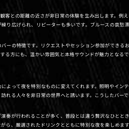
ブルースに浸れる札幌のバー体験記
札幌のバーで体験したブルースの感動記
や観客との距離の近さが非日常の体験を生み出します。例
音楽バーで過ごす忘れられない夜の思い出
が繰り広げられ、リピーターも多いです。ブルースの哀愁
ブルースを堪能できるバー体験の魅力紹介
札幌市中央区で出会った音楽バーの実録
のバーの特徴です。リクエストやセッション参加ができる
バーで味わった生演奏ブルースの余韻とは
験する方にも、温かい雰囲気と本格サウンドが魅力となるで
心地よい音楽が響くバー巡りの魅力
バー巡りで出会う心地よい音楽の世界
音楽とバーが織りなす特別な夜巡り体験
合によって夜を特別なものに変えてくれます。照明やイン
札幌市中央区のバー巡りで味わう音楽旅
、訪れる人々を非日常の世界へと誘います。こうしたバー
音楽が流れるバー巡りの楽しみ方を伝授
バーで感じる音楽と空間の深い魅力とは
ブ演奏が行われることが多く、普段とは違う贅沢なひとと
おしゃれな空間で楽しむ生演奏バー
がら、厳選されたドリンクとともに特別な夜を楽しめます