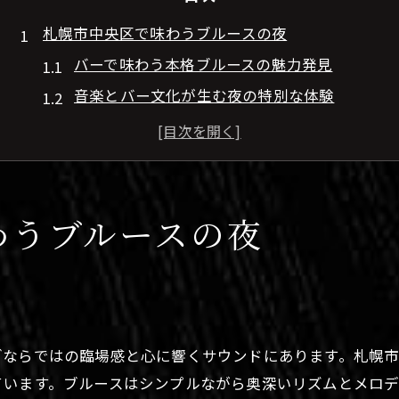
札幌市中央区で味わうブルースの夜
バーで味わう本格ブルースの魅力発見
音楽とバー文化が生む夜の特別な体験
札幌市中央区で出会えるブルースバー探訪
ブルースが響くバーの選び方と楽しみ方
バーで体験する音楽とブルースの調和とは
音楽好きが選ぶバーの過ごし方提案
わうブルースの夜
バーで音楽を満喫するための過ごし方提案
音楽好きが集うバーのおすすめの楽しみ方
ブルース好きに人気のバー活用法を解説
バーで味わう音楽体験のコツとポイント
ブならではの臨場感と心に響くサウンドにあります。札幌
札幌市中央区でバー選びを成功させる秘訣
ています。ブルースはシンプルながら奥深いリズムとメロ