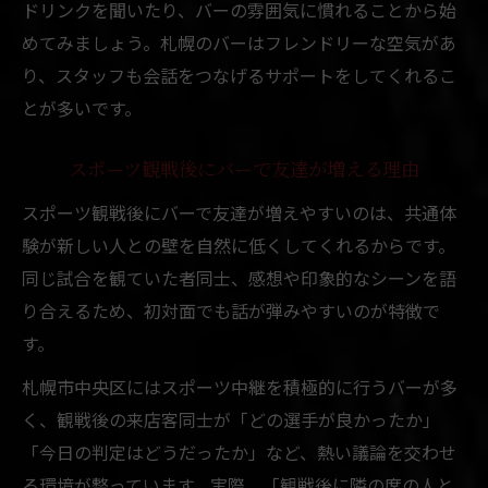
ドリンクを聞いたり、バーの雰囲気に慣れることから始
スポーツ好きが集う札幌バーの魅力
めてみましょう。札幌のバーはフレンドリーな空気があ
札幌交流バーは観戦後の話題が豊富
り、スタッフも会話をつなげるサポートをしてくれるこ
友達と盛り上がる観戦後のバー体験
とが多いです。
口コミで広がる札幌バーの出会い
スポーツ観戦後にバーで友達が増える理由
交流重視なら札幌のバーが新たな出会いに最適
スポーツ観戦後にバーで友達が増えやすいのは、共通体
札幌交流バーは友達作りに最適な理由
験が新しい人との壁を自然に低くしてくれるからです。
コミュニティバーで自然な出会いを実現
同じ試合を観ていた者同士、感想や印象的なシーンを語
出会いバーで楽しむ札幌の社交体験
り合えるため、初対面でも話が弾みやすいのが特徴で
友達が増える札幌バーの交流イベント
す。
札幌市バーで生まれる新しい友人関係
札幌市中央区にはスポーツ中継を積極的に行うバーが多
札幌バーで自然な会話が生まれる理由を解説
く、観戦後の来店客同士が「どの選手が良かったか」
札幌バーは一人飲みでも会話が弾む空間
「今日の判定はどうだったか」など、熱い議論を交わせ
コミュニティバーで始まる友達作りの流れ
る環境が整っています。実際、「観戦後に隣の席の人と