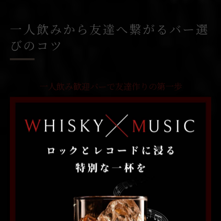
一人飲みから友達へ繋がるバー選
びのコツ
一人飲み歓迎バーで友達作りの第一歩
スポーツ観戦後の高揚感をそのまま、札幌市中央区の一
人飲み歓迎バーに足を運ぶことは、友達作りの最初の一
歩として非常に効果的です。多くのバーではカウンター
席が充実しており、一人客同士が自然と会話を始めやす
い雰囲気があります。特に「札幌 バー 大学生」や「札幌
交流 バー」など、若い世代や社会人が集まる店舗では、
共通の趣味や観戦したスポーツの話題で盛り上がるケー
スも多いです。