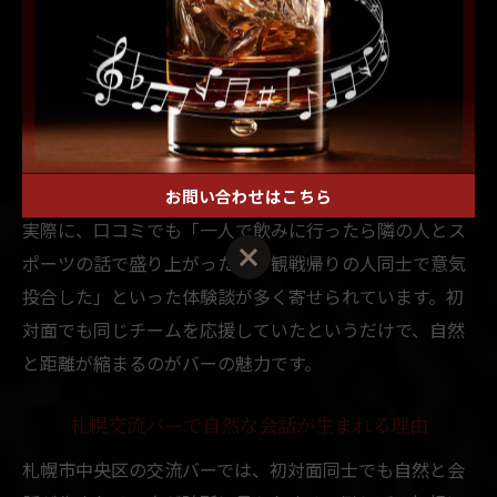
一人でバーに入るのが初めての方は、まずは店員に軽く
話しかけてみることをおすすめします。店員は常連客と
の橋渡し役を担うことが多く、会話の糸口を作ってくれ
ることも。失敗を恐れず、気軽に「今日の試合どうでし
たか？」と声をかけてみることで、共感を得やすくなり
ます。
お問い合わせはこちら
実際に、口コミでも「一人で飲みに行ったら隣の人とス
ポーツの話で盛り上がった」「観戦帰りの人同士で意気
投合した」といった体験談が多く寄せられています。初
対面でも同じチームを応援していたというだけで、自然
と距離が縮まるのがバーの魅力です。
札幌交流バーで自然な会話が生まれる理由
札幌市中央区の交流バーでは、初対面同士でも自然と会