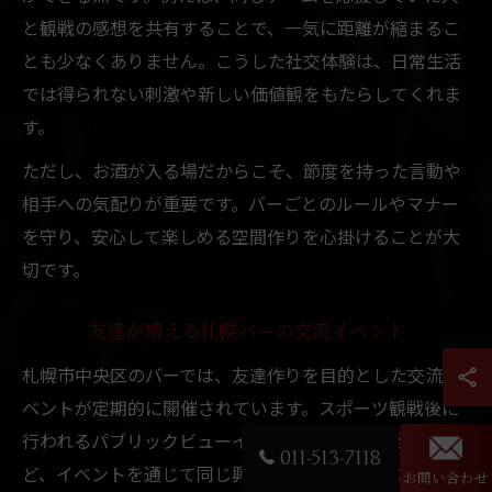
と観戦の感想を共有することで、一気に距離が縮まるこ
とも少なくありません。こうした社交体験は、日常生活
では得られない刺激や新しい価値観をもたらしてくれま
す。
ただし、お酒が入る場だからこそ、節度を持った言動や
相手への気配りが重要です。バーごとのルールやマナー
を守り、安心して楽しめる空間作りを心掛けることが大
切です。
友達が増える札幌バーの交流イベント
札幌市中央区のバーでは、友達作りを目的とした交流イ
ベントが定期的に開催されています。スポーツ観戦後に
行われるパブリックビューイングやテーマ別の飲み会な
011-513-7118
ど、イベントを通じて同じ興味を持つ人と自然に知り合
お問い合わせ