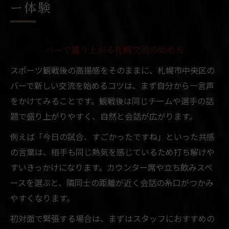
ー体験
バーで友達作り札幌ならではの体験
札幌交流バーで友達と出会うコツ
出会いバーで友達と語る札幌の夜
バーで盛り上がる札幌交流の始め方
コミュニティバーの自然な友達作り術
スポーツ観戦後の高揚感をそのままに、札幌市中央区の
バーで新しい交流を始めるコツは、まず自分から一言声
札幌バーで大学生にも広がる交流の輪
をかけてみることです。観戦後は同じチームや選手の話
一人飲みから友達へ繋がるバー選びのコツ
題で盛り上がりやすく、自然と会話が広がります。
一人飲み歓迎バーで友達作りの第一歩
例えば「今日の試合、すごかったですね」といった共感
札幌交流バーで自然な会話が生まれる理由
の言葉は、相手も同じ熱気を感じているため打ち解けや
友達と出会える札幌バーの選び方ポイント
すいきっかけになります。カウンター席や立ち飲みスペ
口コミで人気のバーは友達作りに最適
ースを選ぶと、隣同士の距離が近く会話の糸口がつかみ
すすきの出会いバーで広がる人脈作り
やすくなります。
観戦の余韻を語り合う札幌バーの魅力とは
初対面で緊張する場合は、まずはスタッフにおすすめの
バーで語る観戦後の感動と友達作り