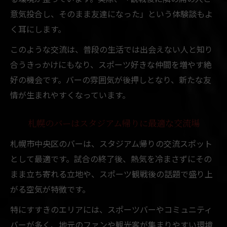
バー利用者の口コミが語る交流の魅力
意気投合し、そのまま友達になった」という体験談もよ
札幌市バーで自然な友達作りが叶うヒント
く耳にします。
出会いバーで感じる札幌の温かい雰囲気
このような交流は、普段の生活では出会えない人と知り
合うきっかけにもなり、スポーツ好きな仲間を増やす絶
好の機会です。バーの雰囲気が後押しとなり、新たな友
情が生まれやすくなっています。
札幌のバーはスタジアム帰りに最適な交流場
札幌市中央区のバーは、スタジアム帰りの交流スポット
として最適です。試合の終了後、熱気を冷まさずにその
まま立ち寄れる立地や、スポーツ観戦後の話題で盛り上
がる空気が特徴です。
特にすすきのエリアには、スポーツバーやコミュニティ
バーが多く、地元のファンや観光客が集まりやすい環境