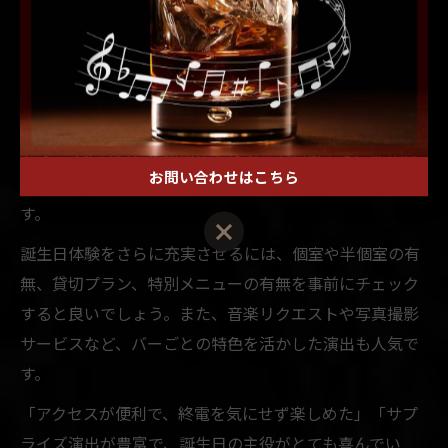
中央区のバーならではの誕生日体験ポイント
中央区のバーは、アクセスの良さや個性的なコンセプ
ト、音楽演出など、他エリアにはない体験が魅力です。
すすきの 二次会 バーやTHE BARK 年 確のように、用途
やシーンに合わせた利用ができる点も特徴です。友人同
お問い合わせはこちら
士やカップル、仕事仲間など、幅広い層が利用できま
す。
誕生日体験をさらに充実させるには、個室や半個室の有
無、貸切プラン、特別メニューの有無を事前にチェック
すると良いでしょう。また、音楽リクエストや写真撮影
サービスなど、バーごとの特色を活かした演出も人気で
す。
「アクセスが便利で、終電を気にせず楽しめた」「サプ
ライズ演出が豊富で、誕生日の主役がとても喜んでい