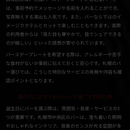
バーで叶えるサプライズ二次会のアイデア
は、事前予約でメッセージや名前を入れることができ、
遊べるバーで大人の誕生日を演出する方法
写真映えする演出も人気です。また、バーならではのイ
バースデープレートが魅力のバー事情
メージカクテルとセットで楽しむこともできます。実際
バーのバースデープレートで特別な演出を
の利用者からは「見た目も華やかで、皆でシェアできる
実現
のが嬉しい」といった感想が寄せられています。
札幌バースデープレート対応バーの選び方
バースデープレートを希望する際は、アレルギーや苦手
誕生日を華やかにするバーのサプライズ例
な食材がないか事前に伝えておくと安心です。札幌のバ
音楽とバースデープレートが魅力のバー体
ー選びでは、こうした特別なサービスの有無や内容も確
験
認ポイントとなります。
素敵な音楽と共に祝うバーのプレート事情
誕生日におすすめのバーで過ごす特別な夜
思い出深い一夜へ導く過ごし方ガイド
バーで思い出深い誕生日一夜を過ごす秘訣
誕生日にバーを選ぶ際は、雰囲気・音楽・サービスの3
つが重要です。札幌市中央区のバーは、落ち着いた照明
素敵な音楽とともに心に残るバー体験を計
やおしゃれなインテリア、音楽のセンスが光る空間が多
画