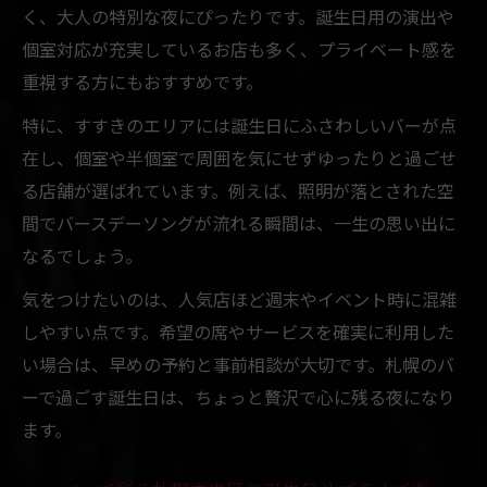
く、大人の特別な夜にぴったりです。誕生日用の演出や
札幌中央区のバーで非日常感を楽しむコツ
個室対応が充実しているお店も多く、プライベート感を
バーで叶う特別な誕生日サプライズ体験談
重視する方にもおすすめです。
音楽とバースデープレートが彩る夜の過ご
特に、すすきのエリアには誕生日にふさわしいバーが点
し方
在し、個室や半個室で周囲を気にせずゆったりと過ごせ
る店舗が選ばれています。例えば、照明が落とされた空
間でバースデーソングが流れる瞬間は、一生の思い出に
なるでしょう。
気をつけたいのは、人気店ほど週末やイベント時に混雑
しやすい点です。希望の席やサービスを確実に利用した
い場合は、早めの予約と事前相談が大切です。札幌のバ
ーで過ごす誕生日は、ちょっと贅沢で心に残る夜になり
ます。