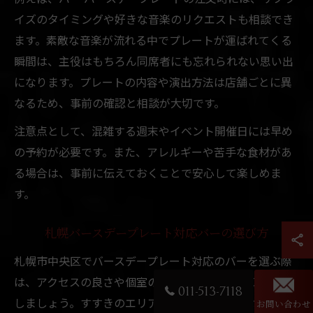
イズのタイミングや好きな音楽のリクエストも相談でき
ます。素敵な音楽が流れる中でプレートが運ばれてくる
瞬間は、主役はもちろん同席者にも忘れられない思い出
になります。プレートの内容や演出方法は店舗ごとに異
なるため、事前の確認と相談が大切です。
注意点として、混雑する週末やイベント開催日には早め
の予約が必要です。また、アレルギーや苦手な食材があ
る場合は、事前に伝えておくことで安心して楽しめま
す。
札幌バースデープレート対応バーの選び方
札幌市中央区でバースデープレート対応のバーを選ぶ際
は、アクセスの良さや個室の有無、雰囲気づくりに注目
011-513-7118
しましょう。すすきのエリアには、音楽にこだわったバ
お問い合わせ