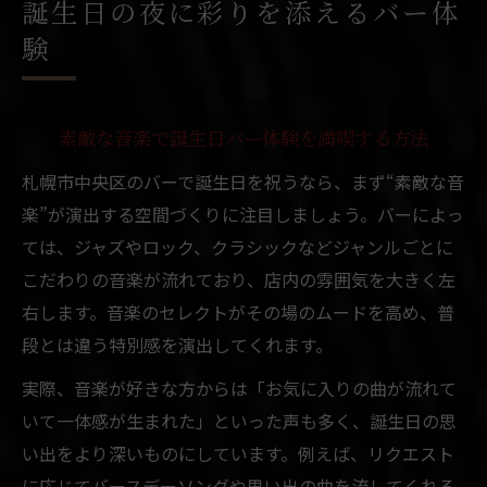
誕生日の夜に彩りを添えるバー体
音楽とともに楽しむバースデーバーの選び
験
方
札幌市中央区で音楽も楽しめる誕生日
札幌 バーで素敵な音楽と誕生日を祝うコツ
素敵な音楽で誕生日バー体験を満喫する方法
すすきの遊べるバーで盛り上がる誕生日夜
札幌市中央区のバーで誕生日を祝うなら、まず“素敵な音
音楽が響くバーで大人の誕生日を満喫する
楽”が演出する空間づくりに注目しましょう。バーによっ
秘訣
ては、ジャズやロック、クラシックなどジャンルごとに
誕生日にぴったりなバーのバースデープレ
こだわりの音楽が流れており、店内の雰囲気を大きく左
ート特集
右します。音楽のセレクトがその場のムードを高め、普
段とは違う特別感を演出してくれます。
中央区のバーならではの誕生日体験ポイン
ト
実際、音楽が好きな方からは「お気に入りの曲が流れて
素敵な音楽が流れるバー選びの秘訣
いて一体感が生まれた」といった声も多く、誕生日の思
素敵な音楽と雰囲気重視のバー選びポイン
い出をより深いものにしています。例えば、リクエスト
ト
に応じてバースデーソングや思い出の曲を流してくれる