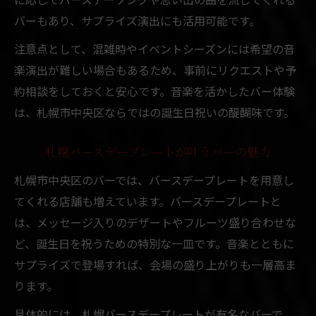
バーもあり、サプライズ演出にも活用可能です。
札幌イメージカクテルが楽しめるバーの魅
力
注意点として、混雑時やイベントシーズンには希望の音
誕生日に最適なバー選びの実践的アドバイ
楽演出が難しい場合もあるため、事前にリクエストや予
ス
約相談をしておくと安心です。音楽を活かしたバー体験
は、札幌市中央区ならではの誕生日祝いの醍醐味です。
バーで音楽とサプライズ演出を両立する方
法
札幌バースデープレートが叶うバーの魅力
バースデープレート対応バーの見極め方
札幌市中央区のバーでは、バースデープレートを用意し
二次会にもぴったりな大人の誕生日演出
てくれる店舗も増えています。バースデープレートと
すすきの二次会バーで誕生日の余韻を楽し
は、メッセージ入りのデザートやフルーツ盛り合わせな
む
ど、誕生日を祝うための特別な一皿です。音楽とともに
素敵な音楽が流れるバーで大人の二次会体
サプライズで登場すれば、会場の盛り上がりも一層高ま
験
ります。
誕生日後の二次会に最適なバーの選び方
具体的には、札幌バースデープレートが有名なバーで