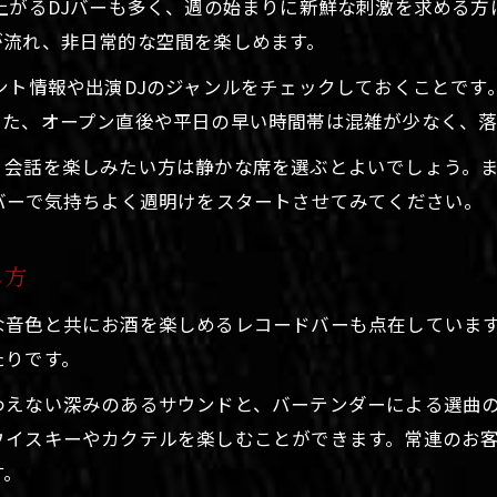
上がるDJバーも多く、週の始まりに新鮮な刺激を求める方
が流れ、非日常的な空間を楽しめます。
ント情報や出演DJのジャンルをチェックしておくことで
また、オープン直後や平日の早い時間帯は混雑が少なく、
、会話を楽しみたい方は静かな席を選ぶとよいでしょう。
バーで気持ちよく週明けをスタートさせてみてください。
し方
な音色と共にお酒を楽しめるレコードバーも点在していま
たりです。
わえない深みのあるサウンドと、バーテンダーによる選曲
ウイスキーやカクテルを楽しむことができます。常連のお
す。