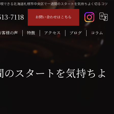
満喫できる北海道札幌市中央区で一週間のスタートを気持ちよく切るコツ
513-7118
お問い合わせはこちら
お客様の声
特徴
アクセス
ブログ
コラム
音楽
ロック
間のスタートを気持ちよ
レコード
ウイスキー
おつまみ