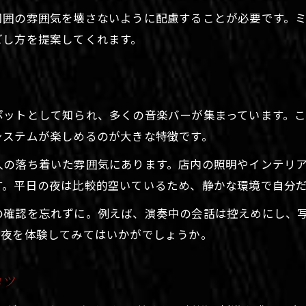
落ち着きあるバーで整える自分時間のコツ
周囲の雰囲気を壊さないように配慮することが必要です。
バーで味わう一人時間と音楽の心地よさ
ごし方を提案してくれます。
札幌の音楽バーで心を整える方法
DJバーで静かに過ごす週明けの工夫
レコードバーが叶える癒しの自分時間
ポットとして知られ、多くの音楽バーが集まっています。
生演奏バーで自分と向き合う夜を作る
システムが楽しめるのが大きな特徴です。
大人の夜にふさわしいバー選び完全ガイド
人の落ち着いた雰囲気にあります。店内の照明やインテリ
バーの暗黙のルールと大人のマナー解説
す。平日の夜は比較的空いているため、静かな環境で自分
お問い合わせはこちら
札幌で大人が快適に過ごせるバーのポイント
の確認を忘れずに。例えば、演奏中の会話は控えめにし、
音楽バー選びで失敗しないコツとは
な夜を体験してみてはいかがでしょうか。
DJバーや生演奏バーの選び方と楽しみ方
雰囲気重視のバー体験で週を気持ちよく始める
コツ