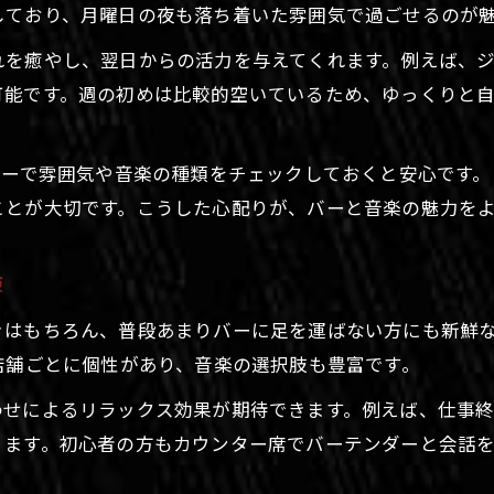
生演奏バーで始める自分らしい一週間
しており、月曜日の夜も落ち着いた雰囲気で過ごせるのが
ミュージックバーなら週明けに新たな発見を
れを癒やし、翌日からの活力を与えてくれます。例えば、
ミュージックバー札幌の楽しみ方と出会い方
可能です。週の初めは比較的空いているため、ゆっくりと
バー初心者も安心の音楽バー利用ガイド
DJバーで音楽の新世界に触れる週明け
ューで雰囲気や音楽の種類をチェックしておくと安心です
札幌レコードバーで味わう音楽の奥深さ
ことが大切です。こうした心配りが、バーと音楽の魅力を
生演奏バーで新しい音楽ジャンルを発見
生演奏が響く夜でスタートダッシュを切る
験
生演奏バーで心に響く週始めの夜を体験
きはもちろん、普段あまりバーに足を運ばない方にも新鮮
札幌音楽バーの生演奏が与える癒し効果
店舗ごとに個性があり、音楽の選択肢も豊富です。
DJバーやレコードバーで感じる臨場感とは
わせによるリラックス効果が期待できます。例えば、仕事
生演奏バーで非日常を楽しむ大人の夜
ります。初心者の方もカウンター席でバーテンダーと会話
音楽とバーで前向きな一週間を始めるヒント