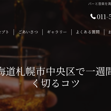
バーと音楽を
011-
セプト
ごあいさつ
ギャラリー
よくある質問
海道札幌市中央区で一週
く切るコツ