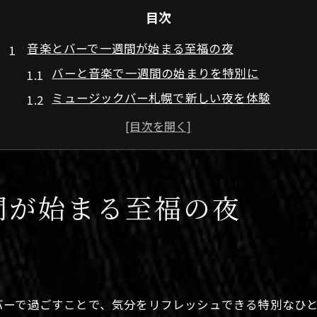
目次
音楽とバーで一週間が始まる至福の夜
バーと音楽で一週間の始まりを特別に
ミュージックバー札幌で新しい夜を体験
すすきので味わう音楽バーの魅力とは
DJバーで気持ちよく週明けを満喫するコツ
レコードバーが奏でる大人の夜の過ごし方
札幌市中央区で叶える心地よいバー体験
間が始まる至福の夜
バー選びで叶う札幌市中央区の癒し時間
音楽とともに過ごすバーの理想的な夜とは
すすきの音楽バーでくつろぐ週明けの夜
DJバー札幌で味わう大人の落ち着き体験
バーで過ごすことで、気分をリフレッシュできる特別なひ