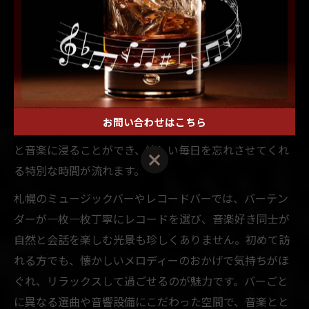
懐かしい音楽と過ごす札幌バーの夜の楽しみ方
初夏の札幌市中央区では、懐かしい音楽が流れるバーで
過ごす夜が格別です。窓から心地よい風が入る店内に、
昔聴いた思い出のレコードや80年代・90年代の名曲が響
お問い合わせはこちら
き渡ります。こうしたバーでは、日常を離れてゆったり
と音楽に浸ることができ、忙しい毎日を忘れさせてくれ
る特別な時間が流れます。
札幌のミュージックバーやレコードバーでは、バーテン
ダーが一枚一枚丁寧にレコードを選び、音楽好き同士が
自然と会話を楽しむ光景も珍しくありません。初めて訪
れる方でも、懐かしいメロディーのおかげで気持ちがほ
ぐれ、リラックスして過ごせるのが魅力です。バーごと
に異なる選曲や音響設備にこだわった空間で、音楽とと