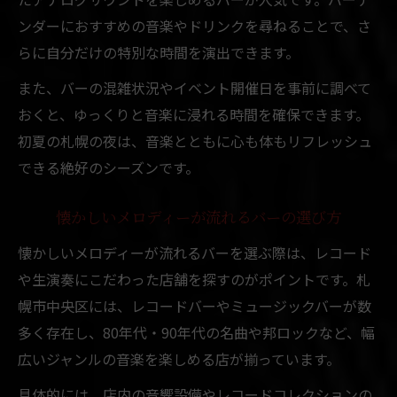
バー音楽で心満たされる札幌の夜の魅力
ンダーにおすすめの音楽やドリンクを尋ねることで、さ
レコードの響きとともに楽しむバー体験
らに自分だけの特別な時間を演出できます。
ミュージックバーで出会う新たな音楽発見
また、バーの混雑状況やイベント開催日を事前に調べて
音楽好きが集う札幌のバー最新事情
おくと、ゆっくりと音楽に浸れる時間を確保できます。
札幌のバー音楽トレンドと最新スポット情
初夏の札幌の夜は、音楽とともに心も体もリフレッシュ
報
できる絶好のシーズンです。
音楽好き必見！札幌バーの新しい楽しみ方
レコードやDJが人気の札幌バー事情
懐かしいメロディーが流れるバーの選び方
ミュージックバーで広がる交流の魅力
懐かしいメロディーが流れるバーを選ぶ際は、レコード
札幌で注目されるバー音楽イベント紹介
や生演奏にこだわった店舗を探すのがポイントです。札
レトロなレコード音とともに非日常へ
幌市中央区には、レコードバーやミュージックバーが数
多く存在し、80年代・90年代の名曲や邦ロックなど、幅
レコード音が導く札幌バーの非日常体験
広いジャンルの音楽を楽しめる店が揃っています。
バーで味わう懐かしいレコードサウンドの
魅力
具体的には、店内の音響設備やレコードコレクションの