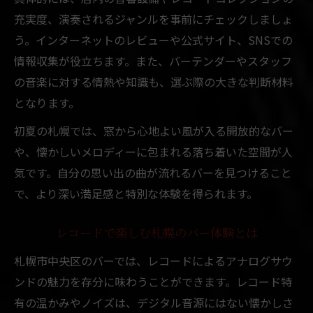
音楽とともに過ごす札幌の特別な夜の演出
充実度、演奏されるジャンルを事前にチェックしましょ
う。インターネットのレビューや公式サイト、SNSでの
ミュージックバーで楽しむレトロな雰囲気
情報収集が役立ちます。また、バーテンダーやスタッフ
初夏の札幌で体験する非日常的なバー時間
の音楽に対する情熱や知識も、選ぶ際の大きな判断材料
札幌で音楽とバーを思いきり楽しむ秘訣
となります。
札幌で音楽とバーを最大限楽しむためのコ
初夏の札幌では、窓から心地よい風が入る開放的なバー
ツ
や、懐かしいメロディーに包まれる落ち着いた空間が人
ミュージックバー選びで失敗しないポイン
気です。自分の思い出の曲が流れるバーを見つけること
ト
で、より深い満足感と特別な体験を得られます。
懐かしさと新しさを楽しむバー活用法
思いきり音楽に浸れる札幌バーの楽しみ方
レコードで楽しむ札幌のバー体験とは
レコード好きが満足する札幌バーの選び方
札幌市中央区のバーでは、レコードによるアナログサウ
ンドの魅力を存分に味わうことができます。レコード特
有の温かみやノイズは、デジタル音源にはない懐かしさ