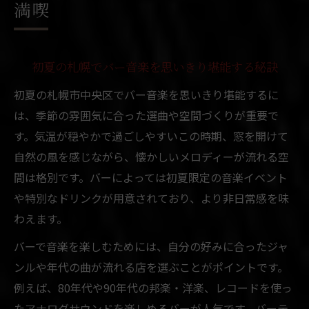
満喫
札幌市中央区で味わうレコードバーの魅力
バー音楽と懐かしいレコードを一緒に楽し
む方法
初夏の札幌でバー音楽を思いきり堪能する秘訣
初夏の札幌で体験する本格レコードサウン
初夏の札幌市中央区でバー音楽を思いきり堪能するに
ド
は、季節の雰囲気に合った選曲や空間づくりが重要で
思いきり楽しめるミュージックバーの探し
す。気温が穏やかで過ごしやすいこの時期、窓を開けて
方
自然の風を感じながら、懐かしいメロディーが流れる空
間は格別です。バーによっては初夏限定の音楽イベント
音楽とバーが織りなす札幌の特別な空間
や特別なドリンクが用意されており、より非日常感を味
思い出のメロディーと過ごすバーの夜
わえます。
懐かしい音楽と過ごす札幌バーの夜の楽し
み方
バーで音楽を楽しむためには、自分の好みに合ったジャ
ンルや年代の曲が流れる店を選ぶことがポイントです。
思い出の曲が流れるバーで味わう初夏の雰
例えば、80年代や90年代の邦楽・洋楽、レコードを使っ
囲気
たアナログサウンドを楽しめるバーが人気です。バーテ