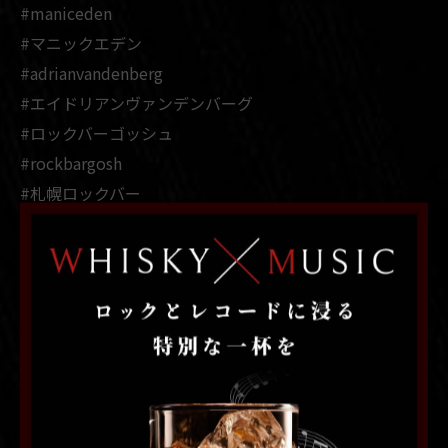
#maniceden
#マニックエデン
#adrianvandenberg
#エイドリアンヴァンデンバーグ
#ロックバーゴッシュ
#rockbargosh
#札幌ロックバー
#札幌バー
#札幌レコードバー
#札幌ミュージックバー
#札幌隠れ家バー
#すすきの
#すすきのバー