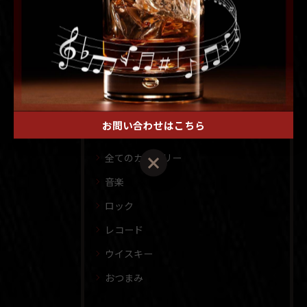
< 前のページ
一覧に戻る
次のページ >
カテゴリー
Categories
お問い合わせはこちら
全てのカテゴリー
音楽
ロック
レコード
ウイスキー
おつまみ